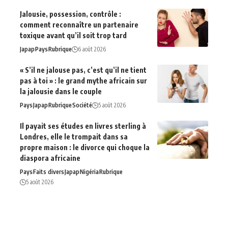
Jalousie, possession, contrôle :
comment reconnaître un partenaire
toxique avant qu’il soit trop tard
Japap
Pays
Rubrique
6 août 2026
« S’il ne jalouse pas, c’est qu’il ne tient
pas à toi » : le grand mythe africain sur
la jalousie dans le couple
Pays
Japap
Rubrique
Société
5 août 2026
Il payait ses études en livres sterling à
Londres, elle le trompait dans sa
propre maison : le divorce qui choque la
diaspora africaine
Pays
Faits divers
Japap
Nigéria
Rubrique
5 août 2026