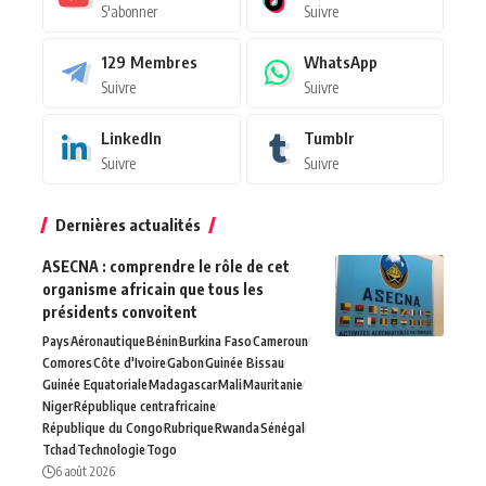
S'abonner
Suivre
129
Membres
WhatsApp
Suivre
Suivre
LinkedIn
Tumblr
Suivre
Suivre
Dernières actualités
ASECNA : comprendre le rôle de cet
organisme africain que tous les
présidents convoitent
Pays
Aéronautique
Bénin
Burkina Faso
Cameroun
Comores
Côte d'Ivoire
Gabon
Guinée Bissau
Guinée Equatoriale
Madagascar
Mali
Mauritanie
Niger
République centrafricaine
République du Congo
Rubrique
Rwanda
Sénégal
Tchad
Technologie
Togo
6 août 2026