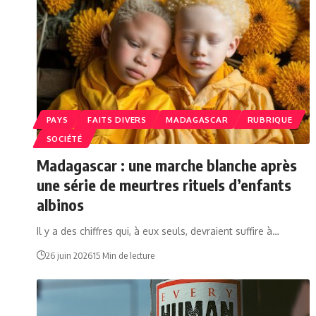
PAYS
FAITS DIVERS
MADAGASCAR
RUBRIQUE
SOCIÉTÉ
Madagascar : une marche blanche après
une série de meurtres rituels d’enfants
albinos
Il y a des chiffres qui, à eux seuls, devraient suffire à…
26 juin 2026
15 Min de lecture