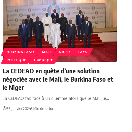
BURKINA FASO
MALI
NIGER
PAYS
POLITIQUE
RUBRIQUE
La CEDEAO en quête d’une solution
négociée avec le Mali, le Burkina Faso et
le Niger
La CEDEAO fait face à un dilemme alors que le Mali, le…
29 janvier 2024
3 Min de lecture