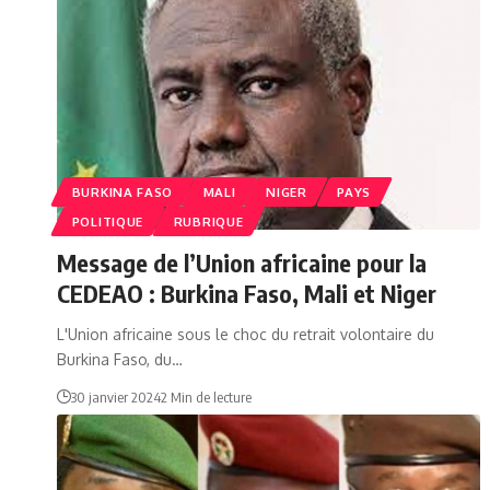
BURKINA FASO
MALI
NIGER
PAYS
POLITIQUE
RUBRIQUE
Message de l’Union africaine pour la
CEDEAO : Burkina Faso, Mali et Niger
L'Union africaine sous le choc du retrait volontaire du
Burkina Faso, du…
30 janvier 2024
2 Min de lecture