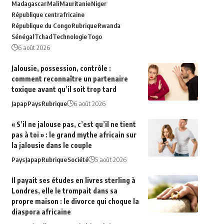
Madagascar
Mali
Mauritanie
Niger
République centrafricaine
République du Congo
Rubrique
Rwanda
Sénégal
Tchad
Technologie
Togo
6 août 2026
Jalousie, possession, contrôle :
comment reconnaître un partenaire
toxique avant qu’il soit trop tard
Japap
Pays
Rubrique
6 août 2026
« S’il ne jalouse pas, c’est qu’il ne tient
pas à toi » : le grand mythe africain sur
la jalousie dans le couple
Pays
Japap
Rubrique
Société
5 août 2026
Il payait ses études en livres sterling à
Londres, elle le trompait dans sa
propre maison : le divorce qui choque la
diaspora africaine