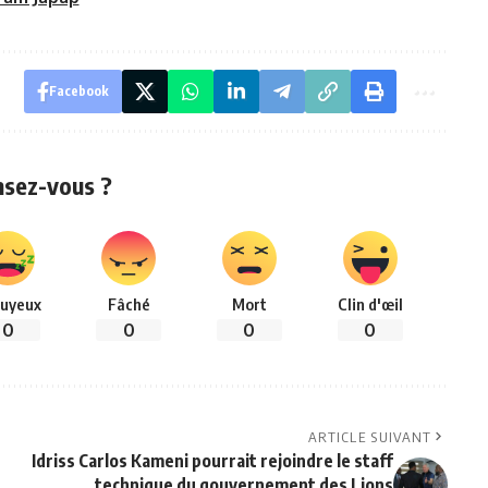
Facebook
nsez-vous ?
uyeux
Fâché
Mort
Clin d'œil
0
0
0
0
ARTICLE SUIVANT
Idriss Carlos Kameni pourrait rejoindre le staff
technique du gouvernement des Lions