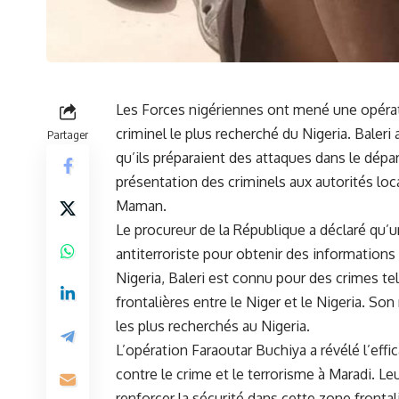
Les Forces nigériennes ont mené⁣ une opérat
criminel
le plus ​recherché du
Nigeria
. Baleri
Partager
qu’ils préparaient ⁢des attaques dans le dé
présentation des criminels aux autorités loc
‍Maman.
Le ⁢procureur de la République a déclaré ⁢qu’
antiterroriste⁣ pour obtenir ‍des informations s
Nigeria, Baleri est connu pour des crimes ⁢te
⁤frontalières entre le⁣
Niger
⁣et‌ le Nigeria. So
les plus recherchés au Nigeria.
L’opération Faraoutar Buchiya a révélé l’effi
contre le crime et le terrorisme⁤ à Maradi. Le
renforcer la sécurité dans cette⁣ zone ⁢frontal