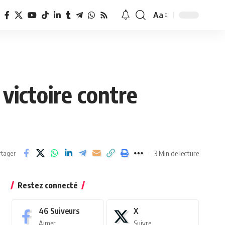
Aa
Redimensionner
la
police
 victoire contre
3 Min de lecture
rtager
Restez connecté
46
Suiveurs
X
Aimer
Suivre