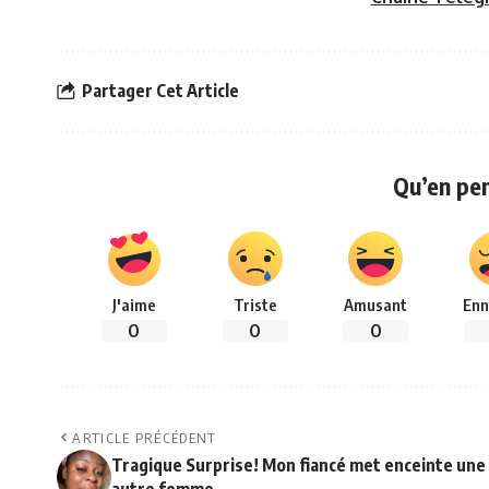
Partager Cet Article
Qu’en pe
J'aime
Triste
Amusant
Enn
0
0
0
ARTICLE PRÉCÉDENT
Tragique Surprise! Mon fiancé met enceinte une
autre femme