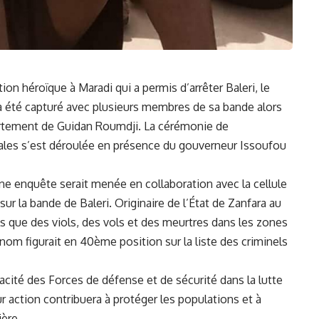
ion héroïque à​
Maradi
qui a ⁤permis d’arrêter Baleri, le​
 a été capturé avec plusieurs membres de sa bande alors
partement de Guidan Roumdji. La cérémonie de
ales ‍s’est déroulée en​ présence du gouverneur Issoufou
une
enquête
serait menée ⁣en collaboration avec ​la cellule
ur‍ la bande ‍de Baleri. Originaire ⁤de l’État de Zanfara au
ls que des viols, des vols et des meurtres dans​ les zones
n nom figurait en 40ème position sur la liste des ⁤criminels
cacité des Forces de défense et de sécurité dans⁢ la
lutte
ur action contribuera à protéger​ les populations ⁢et à
ière.