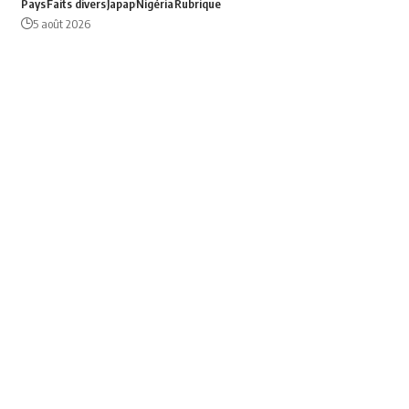
Pays
Faits divers
Japap
Nigéria
Rubrique
5 août 2026