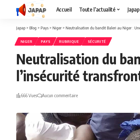
Accueil
Toute l’actualité
Japap
Japap
>
Blog
>
Pays
>
Niger
>
Neutralisation du bandit Baleri au Niger : Une v
NIGER
PAYS
RUBRIQUE
SÉCURITÉ
Neutralisation du ban
l’insécurité transfront
666 Vues
Aucun commentaire