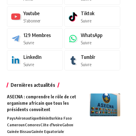
Youtube
Tiktok
S'abonner
Suivre
129
Membres
WhatsApp
Suivre
Suivre
LinkedIn
Tumblr
Suivre
Suivre
Dernières actualités
ASECNA : comprendre le rôle de cet
organisme africain que tous les
présidents convoitent
Pays
Aéronautique
Bénin
Burkina Faso
Cameroun
Comores
Côte d'Ivoire
Gabon
Guinée Bissau
Guinée Equatoriale