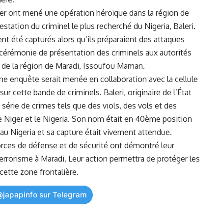
ger ⁤ont ⁣mené une opération héroïque dans‌ la région de
estation du criminel le plus recherché du Nigeria, Baleri.
t été capturés alors qu’ils ‍préparaient des attaques
cérémonie de présentation des‌ criminels aux autorités
⁢ de la région de Maradi, Issoufou Maman.
e enquête⁢ serait‍ menée en ⁢collaboration avec ⁤la‌ cellule
ur cette bande de criminels. Baleri, originaire de ⁤l’État
 série de crimes tels que des viols, ‍des vols et des
e Niger et le Nigeria.‍ Son ‍nom était en 40ème position
és au‌ Nigeria et sa capture était vivement attendue.
Forces⁣ de défense et de sécurité ont démontré leur
e terrorisme à Maradi. ‌Leur action permettra de protéger les
cette zone frontalière.
@japapinfo sur Telegram