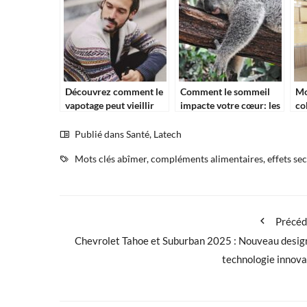
Découvrez comment le
Comment le sommeil
Mo
vapotage peut vieillir
impacte votre cœur: les
co
votre peau de 10 ans
liens essentiels à
l’
connaître
nu
Publié dans
Santé
,
Latech
Mots clés
abîmer
,
compléments alimentaires
,
effets se
Précéd
Chevrolet Tahoe et Suburban 2025 : Nouveau desig
technologie innov