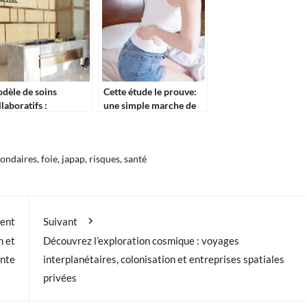
dèle de soins
Cette étude le prouve:
llaboratifs :
une simple marche de
importance du
30 minutes peut guérir
mérique dans la santé
cette douleur fréquente
condaires
,
foie
,
japap
,
risques
,
santé
ent
Suivant
n et
Découvrez l’exploration cosmique : voyages
ante
interplanétaires, colonisation et entreprises spatiales
privées