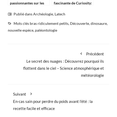
passionnantes sur les
fascinante de Curiosity:
mystérieuses pièces de
Mars, autrefois
monnaie en argent du
habitable ?
Publié dans
Archéologie
,
Latech
Moyen Âge : les
Mots clés
bras ridiculement petits
,
Découverte
,
dinosaure
,
chercheurs ont enfin
percé le secret !
nouvelle espèce
,
paléontologie
Précédent
Le secret des nuages : Découvrez pourquoi ils
flottent dans le ciel – Science atmosphérique et
météorologie
Suivant
En-cas sain pour perdre du poids avant l’été : la
recette facile et efficace