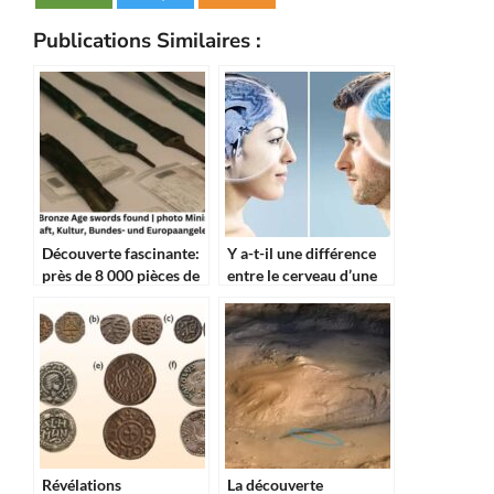
Publications Similaires :
Découverte fascinante:
Y a-t-il une différence
près de 8 000 pièces de
entre le cerveau d’une
monnaie médiévales et
femme et celui d’un
7 épées de l’Âge de
homme ? Ce que dit la
Bronze déterrées en
science
Allemagne
Révélations
La découverte