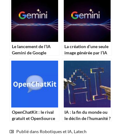
Le lancement de l’IA
La création d’une seule
Gemini de Google
image générée par l’IA
suscite des
nécessite autant
interrogations sur ses
d’énergie que la
capacités – Découvrez
recharge d’un
les détails ici !
smartphone
OpenChatKit : le rival
IA : la fin du monde ou
gratuit et OpenSource
le déclin de l’humanité ?
de ChatGPT
Publié dans
Robotiques et IA
,
Latech