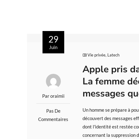
29
Juin
Vie privée
,
Latech
Apple pris da
La femme déc
messages que
Par oraimii
Un homme se prépare à pours
Pas De
découvert des messages effac
Commentaires
dont l'identité est restée c
concernant la suppression d