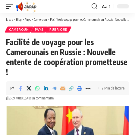
Aa
Redimensionner
la
Japap
>
Blog
>
Pays
>
Cameroun
>
Facilité de voyage pour les Camerounais en Russie : Nouvelle entente de coopération prometteuse !
police
CAMEROUN
PAYS
RUBRIQUE
Facilité de voyage pour les
Camerounais en Russie : Nouvelle
entente de coopération prometteuse
!
2 Min de lecture
669 Vues
Aucun commentaire