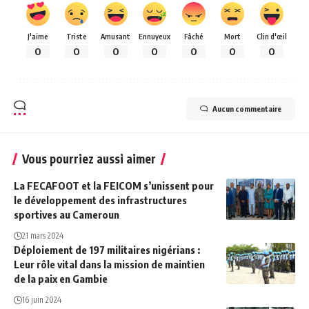
J'aime
Triste
Amusant
Ennuyeux
Fâché
Mort
Clin d'œil
0
0
0
0
0
0
0
Aucun commentaire
Vous pourriez aussi aimer
La FECAFOOT et la FEICOM s’unissent pour
le développement des infrastructures
sportives au Cameroun
21 mars 2024
Déploiement de 197 militaires nigérians :
Leur rôle vital dans la mission de maintien
de la paix en Gambie
16 juin 2024