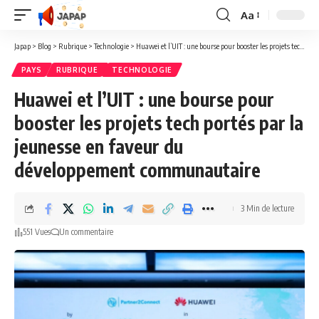
Aa
Redimensionner
la
Japap
>
Blog
>
Rubrique
>
Technologie
>
Huawei et l’UIT : une bourse pour booster les projets tech portés par la jeunesse en faveur du développement communautaire
police
PAYS
RUBRIQUE
TECHNOLOGIE
Huawei et l’UIT : une bourse pour
booster les projets tech portés par la
jeunesse en faveur du
développement communautaire
3 Min de lecture
551 Vues
Un commentaire