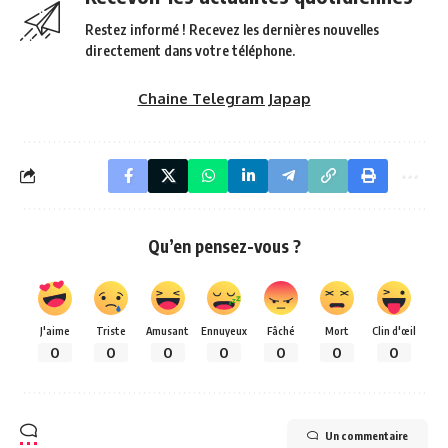
Restez informé ! Recevez les dernières nouvelles
directement dans votre téléphone.
Chaine Telegram Japap
Qu’en pensez-vous ?
J'aime
Triste
Amusant
Ennuyeux
Fâché
Mort
Clin d'œil
0
0
0
0
0
0
0
Un commentaire