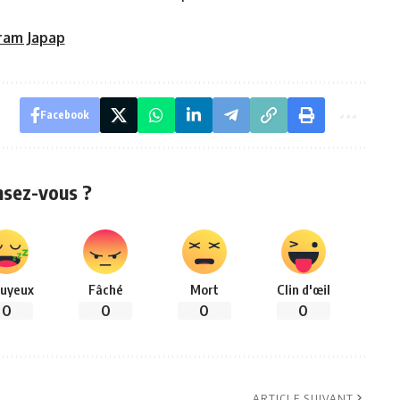
ram Japap
Facebook
nsez-vous ?
uyeux
Fâché
Mort
Clin d'œil
0
0
0
0
ARTICLE SUIVANT