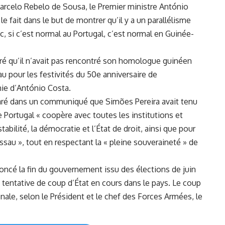
rcelo Rebelo de Sousa, le⁢ Premier ministre ⁢António
 le fait dans le but ⁣de montrer qu’il y a un parallélisme
c, si c’est normal ​au Portugal, c’est normal en Guinée-
ré qu’il n’avait ‍pas rencontré son ⁢homologue guinéen
au pour les festivités du 50e anniversaire de
nie d’António Costa.
laré dans un communiqué⁤ que Simões Pereira avait tenu
⁣ Portugal « coopère avec toutes les institutions et
abilité, la démocratie ‌et l’État de droit, ainsi que pour
au », tout en respectant la « pleine souveraineté » de
oncé la fin du gouvernement issu des élections de juin
ne tentative de coup d’État ‌en cours dans ​le pays. Le coup
ionale, selon le Président et le chef des Forces⁤ Armées, le