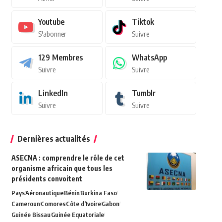
Youtube
Tiktok
S'abonner
Suivre
129
Membres
WhatsApp
Suivre
Suivre
LinkedIn
Tumblr
Suivre
Suivre
Dernières actualités
ASECNA : comprendre le rôle de cet
organisme africain que tous les
présidents convoitent
Pays
Aéronautique
Bénin
Burkina Faso
Cameroun
Comores
Côte d'Ivoire
Gabon
Guinée Bissau
Guinée Equatoriale