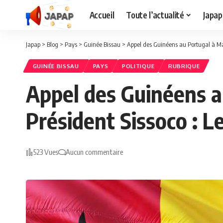
Accueil
Toute l’actualité
Japap
Japap
>
Blog
>
Pays
>
Guinée Bissau
>
Appel des Guinéens au Portugal à Marc
GUINÉE BISSAU
PAYS
POLITIQUE
RUBRIQUE
Appel des Guinéens a
Président Sissoco : Le
523 Vues
Aucun commentaire