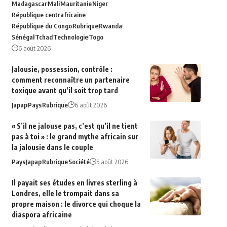
Madagascar
Mali
Mauritanie
Niger
République centrafricaine
République du Congo
Rubrique
Rwanda
Sénégal
Tchad
Technologie
Togo
6 août 2026
Jalousie, possession, contrôle :
comment reconnaître un partenaire
toxique avant qu’il soit trop tard
Japap
Pays
Rubrique
6 août 2026
« S’il ne jalouse pas, c’est qu’il ne tient
pas à toi » : le grand mythe africain sur
la jalousie dans le couple
Pays
Japap
Rubrique
Société
5 août 2026
Il payait ses études en livres sterling à
Londres, elle le trompait dans sa
propre maison : le divorce qui choque la
diaspora africaine