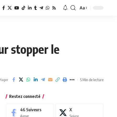
Aa
Redimensionner
la
police
r stopper le
5 Min de lecture
rtager
Restez connecté
46
Suiveurs
X
Aimer
Suivre