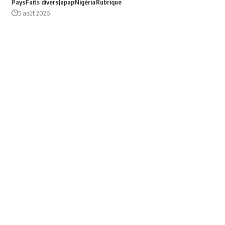
Pays
Faits divers
Japap
Nigéria
Rubrique
5 août 2026