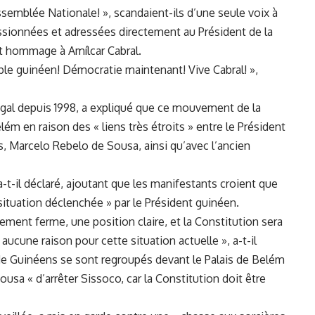
Assemblée Nationale! », scandaient-ils d’une seule voix à‌
sionnées ​et ‍adressées directement au ​Président de la
nt hommage à Amílcar Cabral.
ple guinéen! Démocratie maintenant! Vive‍ Cabral! »,
tugal ⁣depuis 1998, a expliqué que ce mouvement de la
lém en raison des « liens très étroits »‍ entre le Président
is, Marcelo Rebelo de⁢ Sousa, ainsi qu’avec l’ancien
a-t-il déclaré, ajoutant que les manifestants croient‌ que
ituation déclenchée » par⁤ le Président ‍guinéen.
sement ferme, une position claire, et ⁤la ⁢Constitution sera
 aucune raison pour⁣ cette situation actuelle », a-t-il
 de Guinéens se⁤ sont regroupés devant le Palais de Belém‍
sa « d’arrêter ‍Sissoco,⁢ car la Constitution doit être