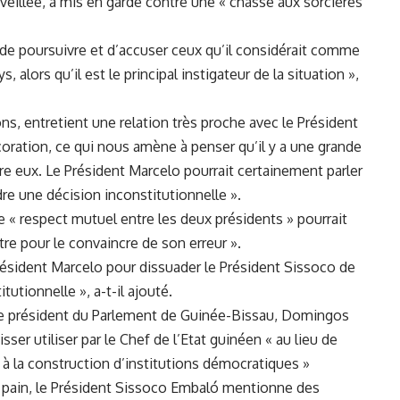
eillée, a mis ⁢en ‌garde contre une « chasse aux ⁤sorcières
 ​de poursuivre⁣ et⁤ d’accuser⁢ ceux qu’il considérait comme
 alors qu’il est le ⁤principal instigateur de la situation »,
, entretient une⁣ relation très proche avec le Président
oration, ce qui nous amène à penser qu’il⁢ y a une grande
 eux.⁣ Le Président Marcelo pourrait certainement parler
e une décision inconstitutionnelle ».
 « respect ⁢mutuel entre les deux présidents » pourrait
utre pour le convaincre de son erreur ».
ésident Marcelo pour dissuader le Président Sissoco de
utionnelle », a-t-il ajouté.
le président du Parlement de Guinée-Bissau,​ Domingos
sser utiliser par‌ le Chef​ de l’Etat guinéen « au lieu de
t à la construction d’institutions démocratiques »
 pain, le Président Sissoco Embaló mentionne des