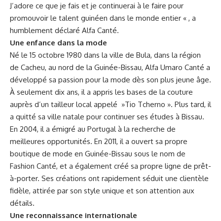
J’adore ce que ​je fais et je continuerai à le⁢ faire pour
⁢promouvoir le talent guinéen dans le monde entier « ,‍ a
humblement ​déclaré Alfa Canté.
Une enfance dans ​la mode‌
Né le 15 octobre 1980 dans la ville de Bula, dans la ⁣région
de Cacheu,⁤ au ‍nord de la
Guinée-Bissau
, Alfa Umaro Canté a⁢
développé sa ⁢passion pour la mode‍ dès son plus jeune âge.⁣
À seulement dix ans, il ⁢a appris ⁢les bases de ⁣la couture​
auprès ‍d’un tailleur local appelé ‍ »Tio Tcherno ». Plus tard, il
a quitté sa ville ​natale pour continuer ses études à Bissau.
En 2004, il⁢ a‌ émigré⁤ au ⁢Portugal à la recherche de
meilleures opportunités. En 2011,⁣ il a⁣ ouvert ‌sa propre‍
boutique de ‌mode en Guinée-Bissau sous le nom de
Fashion Canté, et a⁤ également‍ créé sa propre ligne de ⁤prêt-
à-porter. Ses créations ont
rapidement
séduit ​une clientèle
fidèle, attirée par‌ son style unique et son attention aux
⁢détails.
Une reconnaissance internationale