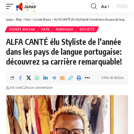
Aa
Redimensionner
la
Japap
>
Blog
>
Pays
>
Guinée Bissau
>
ALFA CANTÉ élu Styliste de l’année dans les pays de langue portugaise: découvrez sa carrière remarquable!
police
GUINÉE BISSAU
PAYS
RUBRIQUE
SOCIÉTÉ
ALFA CANTÉ élu Styliste de l’année
dans les pays de langue portugaise:
découvrez sa carrière remarquable!
3 Min de lecture
534 Vues
Aucun commentaire