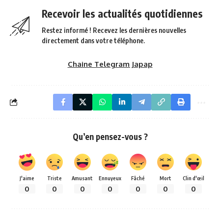
Recevoir les actualités quotidiennes
Restez informé ! Recevez les dernières nouvelles
directement dans votre téléphone.
Chaine Telegram Japap
Qu’en pensez-vous ?
J'aime
Triste
Amusant
Ennuyeux
Fâché
Mort
Clin d'œil
0
0
0
0
0
0
0