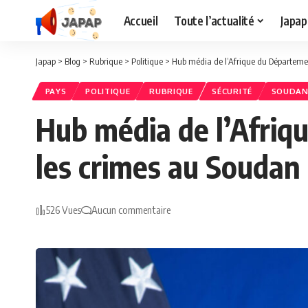
Accueil
Toute l’actualité
Japap
Japap
>
Blog
>
Rubrique
>
Politique
>
Hub média de l’Afrique du Département
PAYS
POLITIQUE
RUBRIQUE
SÉCURITÉ
SOUDA
Hub média de l’Afriq
les crimes au Soudan 
526 Vues
Aucun commentaire