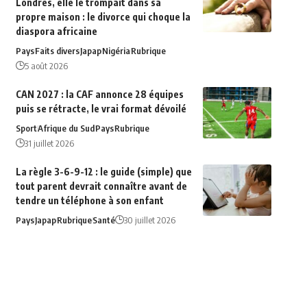
Londres, elle le trompait dans sa
propre maison : le divorce qui choque la
diaspora africaine
Pays
Faits divers
Japap
Nigéria
Rubrique
5 août 2026
CAN 2027 : la CAF annonce 28 équipes
puis se rétracte, le vrai format dévoilé
Sport
Afrique du‍ Sud
Pays
Rubrique
31 juillet 2026
La règle 3-6-9-12 : le guide (simple) que
tout parent devrait connaître avant de
tendre un téléphone à son enfant
Pays
Japap
Rubrique
Santé
30 juillet 2026