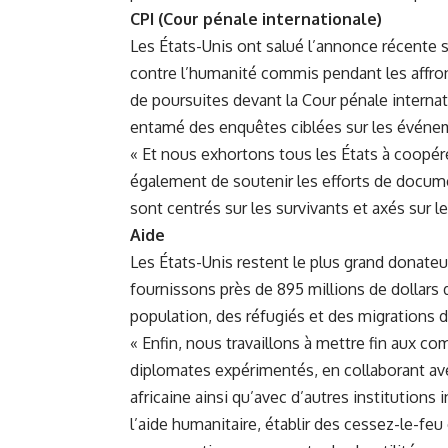
CPI (Cour pénale​ internationale)
Les ‌États-Unis ont salué l’annonce récente 
contre ⁤l’humanité commis⁢ pendant les‌ affro
‍de poursuites devant la Cour⁣ pénale internat
entamé des enquêtes ciblées sur⁣ les⁤ événem
« Et nous ‍exhortons tous les États à ‍coopér
également de‍ soutenir les​ efforts de documen
sont ⁢centrés ‌sur les survivants ​et axés sur 
Aide
Les États-Unis restent ‍le plus grand ⁣donat
fournissons près de ‌895 millions de dollars 
population, des réfugiés et‍ des migrations 
« Enfin, nous travaillons ⁤à mettre fin ‍aux
diplomates expérimentés, en collaborant avec
africaine ainsi ⁢qu’avec d’autres institutions 
l’aide humanitaire, établir des cessez-le-feu 