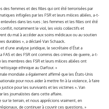
s des‍ femmes et des filles ​qui ont été terrorisées par
iques ⁢infligées ‌par les FSR et leurs ⁤milices alliées, a-t-
enlevées ‍dans les​ rues ; ‌les ​femmes et les⁢ filles ont‍ été
onflit, ⁢notamment le viol, les viols collectifs et⁣
vent du mal à accéder aux soins médicaux ou ‍au‍ soutien
mes durables », a déclaré Van Schaack.
et‍ d’une analyse juridique, le secrétaire d’État‍ a
 FAS et‍ des FSR ont commis ⁣des crimes ⁤de guerre, a-t-
e les membres⁤ des FSR ‍et leurs milices alliées ont
⁢nettoyage ethnique au Darfour. »
énale⁢ mondiale a également affirmé ⁤que les États-Unis⁣
ionale pour nous aider à mettre fin à la violence, ⁢à​ faire
justice pour ‌les survivants‌ et‌ les victimes ». Van⁤
r les journalistes dans cette affaire.
e sur le terrain, et nous​ apprécions vraiment, en
 régionaux, de continuer à couvrir ces questions. »