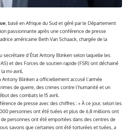
que
,⁢ basé en Afrique du⁤ Sud et géré par ‌le Département
ussion passionnante après une conférence de‍ presse
drice américaine Beth ⁤Van Schaack, chargée de⁢ la
⁣ secrétaire ​d’État Antony Blinken selon laquelle les
AS) et des Forces de ​soutien rapide⁤ (FSR) ​ont déchainé
la mi-avril.
in Antony ⁣Blinken a officiellement accusé l’armée
rimes ‌de guerre, des crimes contre l’humanité et un
but des combats le⁢ 15 ⁢avril.
érence de presse avec des⁣ chiffres : » À ce jour, selon les
00​ personnes ont été tuées et plus de 6,8 millions ont
rs de personnes ont été​ emportées dans⁣ des centres de⁢
us savons‍ que certaines ont été torturées‍ et⁣ tuées, a