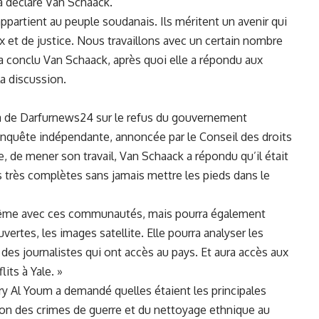
 ⁣déclaré Van Schaack.
partient au‌ peuple soudanais. Ils méritent un ⁣avenir ‌qui‍
ix et de justice. Nous travaillons avec un certain nombre
 a conclu Van ‍Schaack, après quoi elle⁢ a⁣ répondu aux
la discussion.
de Darfurnews24 sur le⁤ refus du gouvernement⁤
quête indépendante, annoncée par‌ le Conseil​ des ‍droits
e mener son‍ travail, ⁢Van ‍Schaack a répondu qu’il ‌était
rès‍ complètes sans jamais mettre ​les pieds dans ‍le
 même avec ces communautés, mais pourra également⁤
vertes,‍ les images satellite. Elle pourra analyser les
l des ⁤journalistes qui ont accès au pays. Et aura accès⁣ aux​
its ⁤à Yale. »
Al Youm a​ demandé quelles⁣ étaient les ⁤principales
ion‌ des crimes de guerre et du ​nettoyage ethnique ⁢au