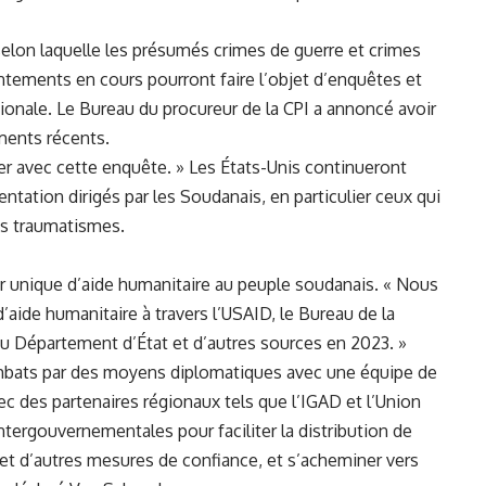
selon‍ laquelle les présumés crimes de guerre et crimes
ntements ⁣en cours pourront‌ faire l’objet d’enquêtes et
ionale. ‍Le​ Bureau du procureur de la CPI a⁣ annoncé avoir
ents‍ récents.
er⁣ avec cette enquête. »‍ Les États-Unis continueront
tation dirigés par les⁣ Soudanais,​ en‌ particulier ceux qui
les traumatismes.
eur unique ⁢d’aide humanitaire au peuple soudanais. « Nous
d’aide humanitaire à travers l’USAID, le Bureau de la
du Département d’État et d’autres⁢ sources en 2023. »
 combats par des moyens diplomatiques avec une équipe de
⁣ des partenaires régionaux tels que l’IGAD et l’Union
intergouvernementales pour ⁢faciliter la​ distribution de
et​ d’autres mesures de confiance, et‍ s’acheminer ​vers