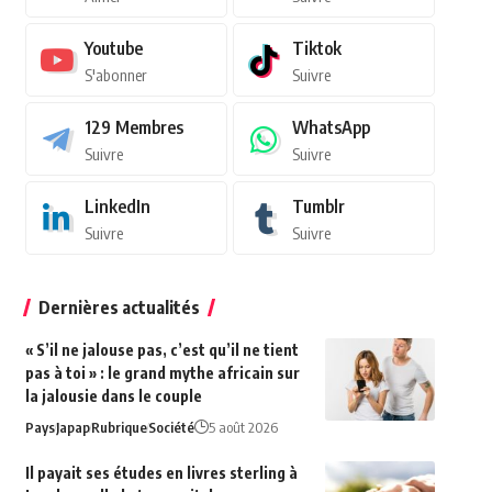
Youtube
Tiktok
S'abonner
Suivre
129
Membres
WhatsApp
Suivre
Suivre
LinkedIn
Tumblr
Suivre
Suivre
Dernières actualités
« S’il ne jalouse pas, c’est qu’il ne tient
pas à toi » : le grand mythe africain sur
la jalousie dans le couple
Pays
Japap
Rubrique
Société
5 août 2026
Il payait ses études en livres sterling à