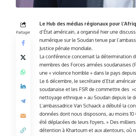
Le Hub des ‌médias⁢ régionaux ‍pour ⁢l’Afri
d’État américain, a organisé‍ hier ​une⁣ disc
Partager
numérique sur⁣ le
Soudan
tenue par l’ambassa
Justice‍ pénale​ mondiale.
La conférence concernait la détermination‍ du
membres des
Forces armées soudanaises
(F
une⁢ «
violence
horrible » dans le pays⁤ depuis 
Le​ 6 ‍décembre, le secrétaire d’Etat américa
soudanaise et les FSR de commettre des ⁤ »c
nettoyage ethnique » au
Soudan
depuis le dé
L’ambassadrice Van⁢ Schaack​ a débuté la conf
données dont nous disposons, au moins 10 0
été déplacées de leurs⁣ foyers. » Des millie
détention à⁢ Khartoum et aux alentours, où no