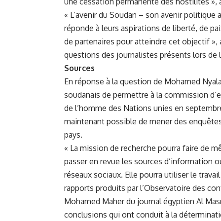
une cessation permanente des hostilités », a
« L’avenir du Soudan – son avenir politique ⁣ap
réponde à leurs aspirations de liberté, de pa
de ‍partenaires ‍pour atteindre cet objectif »,
questions des ​journalistes présents​ lors de 
Sources
En ⁤réponse à ‌la​
question
de⁤ Mohamed Nyala 
soudanais de permettre à ⁣la commission d’en
de l’homme⁤ des Nations unies en septembre, d
maintenant possible de mener des enquêtes t
pays.
« La mission de recherche pourra faire de
passer en revue ​les ‌sources d’information ou
réseaux sociaux. Elle pourra utiliser ‍le travai
rapports ⁤produits par⁣ l’Observatoire des confl
Mohamed Maher du journal égyptien Al Masry 
conclusions qui ‌ont‌ conduit à la déterminat