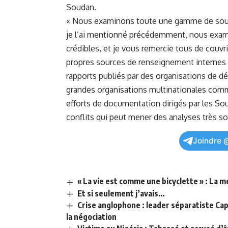
Soudan.
« Nous examinons toute une gamme de sour
je l’ai mentionné précédemment, ​nous exami
crédibles, et je vous remercie tous⁤ de couv
propres ⁤sources ⁣de renseignement⁣ intern
rapports publiés par ‍des ⁢organisations de
dé
grandes organisations multinationales co
efforts de documentation dirigés ⁣par les S
conflits qui peut mener des analyses ​très s
Joindre 
« La vie est comme une bicyclette » : La 
Et si seulement j’avais…
Crise anglophone : leader séparatiste Ca
la négociation