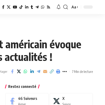
Aa
Redimensionner
la
police
t américain évoque
 actualités !
7 Min de lecture
rtager
Restez connecté
46
Suiveurs
X
Aimer
Suivre