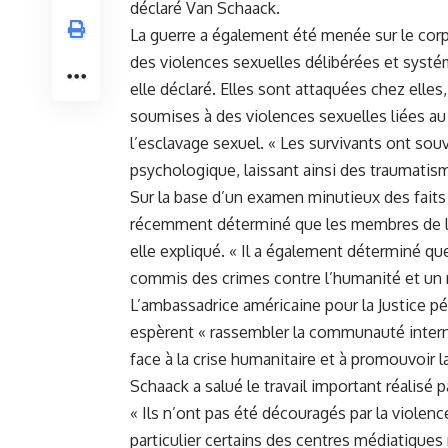
⁤déclaré Van Schaack.
La ⁣guerre a également été ⁢menée ‍sur le corp
des violences sexuelles⁢ délibérées et systémat
elle déclaré. ‌Elles ‌sont attaquées chez elles, 
soumises à des violences sexuelles ‍liées au c
l’esclavage sexuel. « Les survivants ont sou
psychologique, laissant ainsi des traumatis
Sur ⁣la base d’un examen minutieux ‍des faits⁣ 
récemment déterminé que ​les membres de‌ la
elle expliqué. « Il‍ a également‍ déterminé qu
⁣commis des ‍crimes contre l’humanité et un 
L’ambassadrice américaine pour‌ la Justice ​p
espèrent « rassembler la communauté​ internat
face à la crise humanitaire et à promouvoir ⁤la 
Schaack a salué le travail important réalisé pa
« Ils ​n’ont pas été découragés par la violenc
particulier certains des centres médiatiques‍