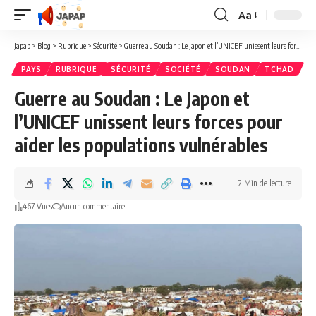
Aa
Redimensionner
la
Japap
>
Blog
>
Rubrique
>
Sécurité
>
Guerre au Soudan : Le Japon et l’UNICEF unissent leurs forces pour aider les populations vulnérables
police
PAYS
RUBRIQUE
SÉCURITÉ
SOCIÉTÉ
SOUDAN
TCHAD
Guerre au Soudan : Le Japon et
l’UNICEF unissent leurs forces pour
aider les populations vulnérables
2 Min de lecture
467 Vues
Aucun commentaire