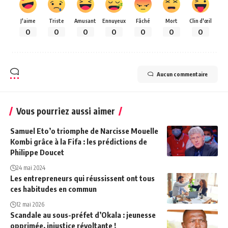
J'aime
Triste
Amusant
Ennuyeux
Fâché
Mort
Clin d'œil
0
0
0
0
0
0
0
Aucun commentaire
Vous pourriez aussi aimer
Samuel Eto’o triomphe de Narcisse Mouelle
Kombi grâce à la Fifa : les prédictions de
Philippe Doucet
24 mai 2024
Les entrepreneurs qui réussissent ont tous
ces habitudes en commun
12 mai 2026
Scandale au sous-préfet d’Okala : jeunesse
opprimée, injustice révoltante !