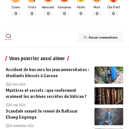
J'aime
Triste
Amusant
Ennuyeux
Fâché
Mort
Clin d'œil
0
0
0
0
0
0
0
Aucun commentaire
Vous pourriez aussi aimer
Accident de bus vers les jeux universitaires :
étudiants blessés à Garoua
22 mai 2024
Mystères et secrets : que renferment
vraiment les archives secrètes du Vatican ?
10 mai 2025
Scandale sexuel: le renvoi de Baltasar
Ebang Engonga
10 novembre 2024