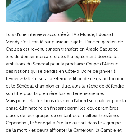
Lors d’une⁤ interview accordée à TV5 Monde, Edouard
‍Mendy‌ s’est confié sur plusieurs sujets. L’ancien gardien de
Chelsea​ est⁢ revenu sur son transfert en Arabie Saoudite
lors du dernier mercato ⁤d’été. Il a également dévoilé les
ambitions du‍
Sénégal
‌pour la prochaine Coupe d’Afrique
des⁢ Nations‌ qui ‌se tiendra en Côte-d’Ivoire de janvier⁢ à
février 2024. Ce sera‌ la‍ 34ème édition de ce grand tournoi
et le Sénégal, champion ⁤en titre, aura ‍la tâche de défendre
son titre pour la⁤ première fois en terre ivoirienne.
Mais pour cela, les Lions devront d’abord se qualifier pour ​la
phase éliminatoire en finissant parmi les deux⁣ premières
places de leur groupe ou en tant que meilleur troisième.​
Cependant, le Sénégal a été tiré au sort dans ⁢le‍ « groupe
de la mort » et devra affronter ⁤le
Cameroun
, la Gambie et