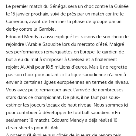
Le premier⁣ match du Sénégal sera un choc contre la Guinée
le 15 janvier prochain, suivi⁣ de près par un match contre le⁢
Cameroun,‌ avant de terminer la⁤ phase de groupe par un
derby contre⁤ la Gambie.
Edouard Mendy a aussi expliqué les raisons de son choix de ​
rejoindre l’Arabie Saoudite lors du mercato d’été. ⁣Malgré
ses performances remarquables en Europe, le gardien de
‌but a eu du mal à s’imposer⁣ à Chelsea et‌ a finalement
rejoint ⁤Al-Ahli pour 18,5 millions d’euros. Mais il ne regrette
pas ⁣son choix pour autant⁢ : « La ‌ligue saoudienne n’a rien à
envier à certaines‌ ligues européennes en termes de ⁣niveau.
‌Vous⁤ avez⁤ pu le remarquer avec l’arrivée de nombreuses
stars dans ce championnat. De plus, il ne‍ faut ⁣pas sous-
estimer⁤ les joueurs ​locaux de ​haut niveau. Nous sommes ⁤ici
pour contribuer à développer le
football
saoudien. » En
seulement 18 matchs, Edouard Mendy a⁤ déjà réalisé 10
clean-sheets pour Al-Ahli.
A noter qu’il ⁤évolue aux côtés ⁢de‌ joueurs de renom⁣ tels