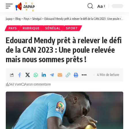
Aa
Redimensionner
la
Japap
>
Blog
>
Pays
>
Sénégal
>
Edouard Mendy prêt à relever le défi de la CAN 2023 : Une poule relevée mais nous sommes prêts !
police
PAYS
RUBRIQUE
SÉNÉGAL
SPORT
Edouard Mendy prêt à relever le défi
de la CAN 2023 : Une poule relevée
mais nous sommes prêts !
4 Min de lecture
543 Vues
Aucun commentaire