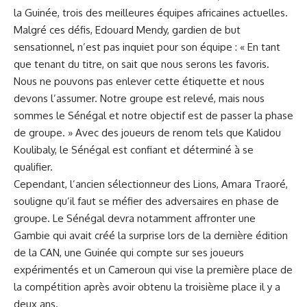
la Guinée, ‍trois des⁣ meilleures équipes africaines actuelles.
Malgré ces défis,
Edouard Mendy
, ‌gardien⁢ de but
sensationnel,​ n’est pas ⁣inquiet pour​ son équipe​ : « En tant
que tenant du‍ titre, on sait que nous serons ⁢les favoris.
Nous ne pouvons pas enlever cette étiquette et ‍nous
devons l’assumer. Notre groupe ‌est relevé, mais‌ nous
sommes le⁤ Sénégal et notre objectif est de passer la​ phase
de groupe. » Avec des joueurs de renom tels que Kalidou
Koulibaly, le Sénégal​ est confiant⁤ et déterminé à⁤ se
qualifier.
Cependant, ⁣l’ancien sélectionneur des ‍Lions, Amara Traoré, ​
souligne qu’il faut se méfier des adversaires⁢ en phase de
groupe. Le Sénégal devra notamment affronter une
Gambie qui avait créé ‍la surprise ⁤lors de la dernière édition⁣
de⁤ la CAN, une Guinée qui compte sur ‍ses joueurs⁢
expérimentés et un ⁤Cameroun qui vise la première place de
‍la compétition après​ avoir⁢ obtenu la troisième place il ⁢y a
deux ans.