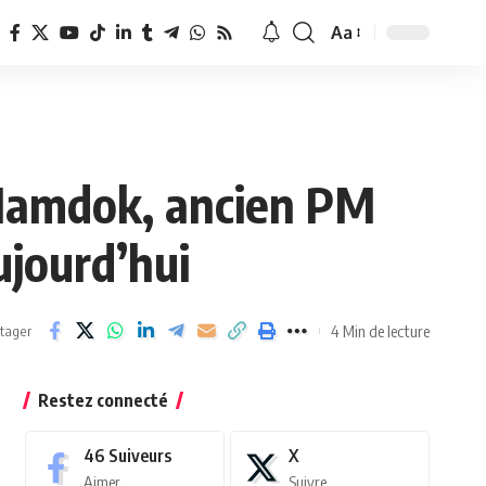
Aa
Redimensionner
la
police
 Hamdok, ancien PM
ujourd’hui
4 Min de lecture
tager
Restez connecté
46
Suiveurs
X
Aimer
Suivre