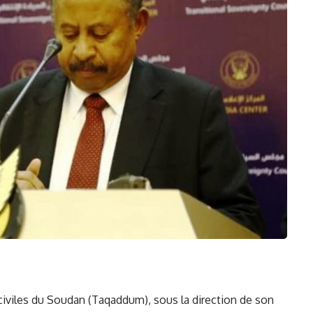
civiles du
Soudan
​ (Taqaddum), sous la direction de ‌son