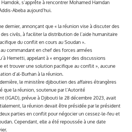
lah‍ Hamdok,​ s’apprête à rencontrer Mohamed Hamdan
Addis-Abeba aujourd’hui.
ernier, annonçant que « la réunion vise à discuter‌ des
 ​civils, à ​faciliter la distribution de l’aide humanitaire ​
acifique du conflit en cours au
Soudan
».
es⁢ au commandant ‌en ​chef des forces armées
qu’à Hemetti, appelant à « engager des discussions
re et trouver une ⁣solution pacifique ​au ​conflit », aucune
pation d’al-Burhan à la réunion.
nière, le ministère djiboutien des affaires étrangères
⁢ que la réunion, soutenue par⁣ l’Autorité
 (IGAD), prévue ⁤à Djibouti le 28 décembre 2023, avait
itialement, la réunion devait être présidée par le président
s deux parties en conflit pour négocier un cessez-le-feu et
Soudan. Cependant, elle a été⁢ repoussée à une date
ier.