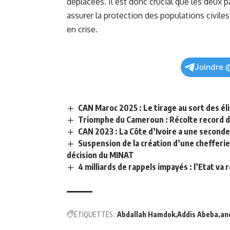
déplacées. Il est​ donc crucial que les deux p
assurer la⁣ protection des populations civiles 
en crise.
⁣ ‌
Joindre 
CAN Maroc 2025 : Le tirage au sort des élim
Triomphe du Cameroun : Récolte record d
CAN 2023 : La Côte d’Ivoire a une seconde 
Suspension de la création d’une chefferie
décision du MINAT
4 milliards de rappels impayés : l’Etat va
ÉTIQUETTES :
Abdallah Hamdok
Addis Abeba
an