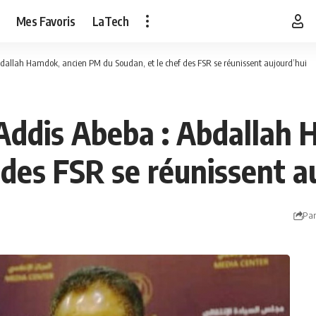
Mes Favoris
LaTech
bdallah Hamdok, ancien PM du Soudan, et le chef des FSR se réunissent aujourd’hui
 Addis Abeba : Abdallah
 des FSR se réunissent a
Par