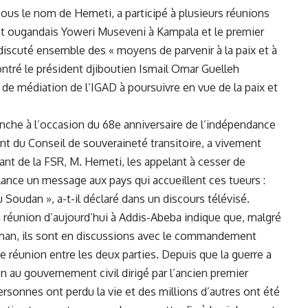
s le nom de‌ Hemeti, a participé à⁤ plusieurs‍ réunions
ent ougandais Yoweri Museveni à Kampala et le premier
discuté ensemble des « moyens de parvenir à la paix et à
contré le président djiboutien Ismail Omar Guelleh​
‍de médiation de l’IGAD à poursuivre⁢ en vue de la ⁣paix et
anche à l’occasion du 68e anniversaire de l’indépendance
t du Conseil de souveraineté transitoire, a ‌vivement
ant de la FSR, M. Hemeti, les ‌appelant à cesser de
 lance un message aux pays qui accueillent ‍ces tueurs :
 Soudan », a-t-il déclaré dans un discours télévisé.
réunion d’aujourd’hui⁢ à Addis-Abeba indique que, malgré
urhan, ils ‍sont en discussions avec le commandement
ne ⁢réunion entre les deux parties. Depuis que la guerre a
fin au gouvernement civil dirigé par ‍l’ancien premier
personnes ont ​perdu la vie et des millions d’autres ont été