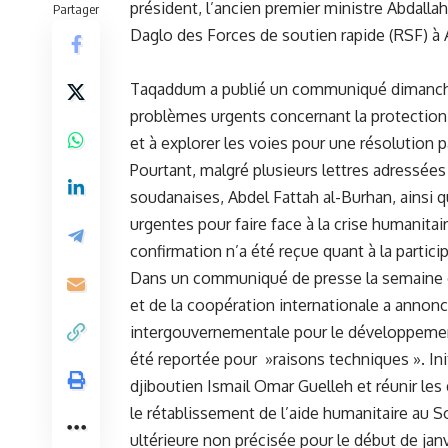
président, l’ancien premier ministre ‍Abdal
Partager
Daglo des Forces de soutien rapide (RSF) à 
Taqaddum a publié un communiqué ‍dimanche d
problèmes
urgents concernant la protection des
et à explorer les voies pour une résolution p
Pourtant, ‍malgré plusieurs lettres ⁤adressé
soudanaises, Abdel Fattah al-Burhan, ainsi 
urgentes pour faire ​face à la ⁣crise humanitai
confirmation n’a été ‌reçue quant à la partici
Dans un communiqué de presse la semaine der
et de la coopération internationale a annoncé
intergouvernementale pour le​ développement
⁣été reportée pour ⁣ »raisons techniques ». In
djiboutien Ismail Omar⁣ Guelleh et⁣ réunir le
le rétablissement de l’aide humanitaire⁣ au 
ultérieure non précisée pour le début de ⁢janv