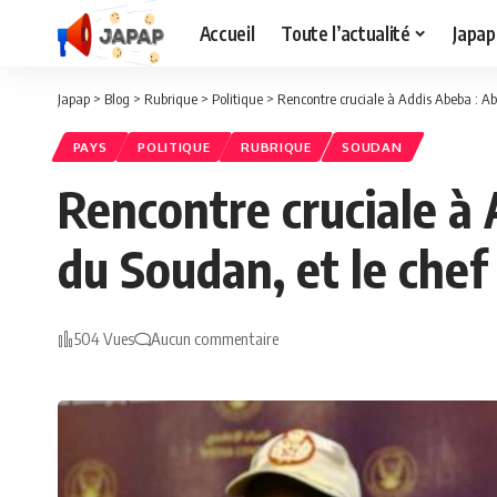
Accueil
Toute l’actualité
Japap
Japap
>
Blog
>
Rubrique
>
Politique
>
Rencontre cruciale à Addis Abeba : A
PAYS
POLITIQUE
RUBRIQUE
SOUDAN
Rencontre cruciale à
du Soudan, et le chef
504 Vues
Aucun commentaire