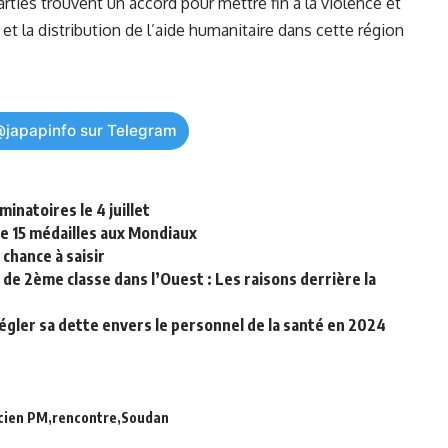
arties ⁢trouvent un
accord
pour mettre fin ⁣à la violence⁤ et
et la distribution de⁤ l’aide humanitaire​ dans cette région
@japapinfo sur Telegram
inatoires le 4 juillet
e 15 médailles aux Mondiaux
chance à saisir
 de 2ème classe dans l’Ouest : Les raisons derrière la
 régler sa dette envers le personnel de la santé en 2024
cien PM
rencontre
Soudan