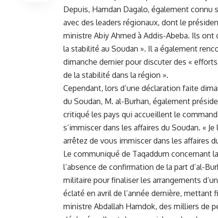
Depuis, Hamdan‌ Dagalo, également connu sou
avec ⁤des leaders régionaux, dont le présid
ministre Abiy Ahmed à Addis-Abeba. Ils ont 
la stabilité​ au Soudan ». Il a également ren
dimanche dernier⁣ pour discuter des « efforts 
de la ‍stabilité ⁢dans la région ».
Cependant, lors d’une déclaration faite dim
du Soudan, M. al-Burhan, également présiden
‌critiqué les pays qui accueillent le command
s’immiscer ​dans les affaires du Soudan. « Je
arrêtez de vous immiscer dans les affaires du
Le ‍communiqué de Taqaddum ⁤concernant la 
l’absence de confirmation de la part d’al-B
militaire pour finaliser les arrangements d’u
⁣éclaté en avril de l’année dernière, mettant 
ministre
Abdallah Hamdok
, des milliers⁢ de 