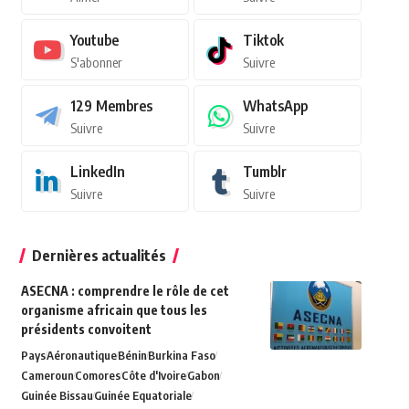
Youtube
Tiktok
S'abonner
Suivre
129
Membres
WhatsApp
Suivre
Suivre
LinkedIn
Tumblr
Suivre
Suivre
Dernières actualités
ASECNA : comprendre le rôle de cet
organisme africain que tous les
présidents convoitent
Pays
Aéronautique
Bénin
Burkina Faso
Cameroun
Comores
Côte d'Ivoire
Gabon
Guinée Bissau
Guinée Equatoriale