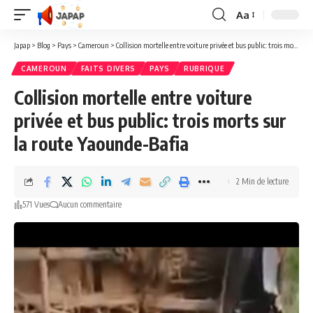
Aa
Redimensionner
la
Japap
>
Blog
>
Pays
>
Cameroun
>
Collision mortelle entre voiture privée et bus public: trois morts sur la route Yaounde-Bafia
police
CAMEROUN
FAITS DIVERS
PAYS
RUBRIQUE
Collision mortelle entre voiture
privée et bus public: trois morts sur
la route Yaounde-Bafia
2 Min de lecture
571 Vues
Aucun commentaire