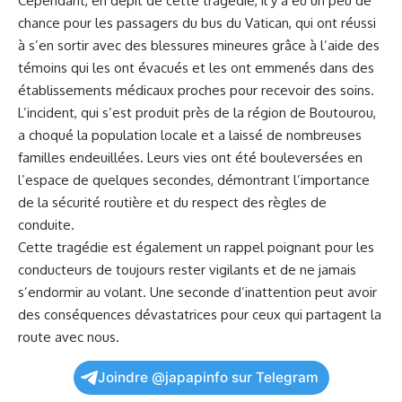
Cependant, en dépit de cette
tragédie
, il y a eu un peu ‍de
chance pour les passagers du bus du Vatican, ⁤qui ont réussi
à s’en sortir ‌avec des ⁤blessures mineures grâce à‍ l’aide des
témoins qui les ​ont‍ évacués et les ont emmenés⁣ dans des
établissements⁣ médicaux proches pour recevoir des soins.
L’incident, qui s’est produit‌ près de‌ la ⁢région ⁤de Boutourou,
a choqué la population locale et a laissé de nombreuses
familles endeuillées. Leurs ‍vies ont été bouleversées en
l’espace de quelques secondes, démontrant l’importance
de la‍
sécurité
‌ routière et du respect des règles de
conduite.
Cette tragédie est également un rappel poignant pour les​
conducteurs ‍de toujours rester‌ vigilants et de ne jamais
s’endormir
au volant. Une seconde d’inattention peut avoir
des ​conséquences dévastatrices pour ceux qui partagent⁤ la
route avec nous.
Joindre @japapinfo sur Telegram