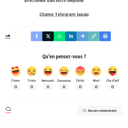
directement dans votre téléphone.
Chaine Telegram Japap
Qu’en pensez-vous ?
J'aime
Triste
Amusant
Ennuyeux
Fâché
Mort
Clin d'œil
0
0
0
0
0
0
0
Aucun commentaire