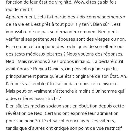
fonction de leur état de virginité. Wow, dites ça⁢ six fois
rapidement
!
Apparemment, cela fait partie des « dix ​commandements »
de sa vie ​et il est prêt à tout pour s’y tenir. Bien sûr, ⁢il est
impossible de⁤ ne pas se demander
comment
Ned peut
vérifier si ses prétendues épouses sont des vierges ou non.
Est-ce ⁣que cela implique⁢ des ⁣techniques de sorcellerie ou
des tests médicaux bizarres ? Nous voulons ‍des réponses,
Ned ! Mais revenons à ses propos initiaux. Il a déclaré qu’il
avait épousé‌ Regina Daniels, cinq fois plus jeune ‍que lui,
principalement‌ parce qu’elle était originaire de son ‍État. Ah,
l’amour vrai semble être secondaire dans cette histoire.
Mais peut-on vraiment s’attendre à moins d’un homme qui‍
a des critères aussi stricts ?
Bien sûr, les médias sociaux sont en ébullition depuis cette
révélation de Ned. Certains ont exprimé leur admiration
pour son honnêteté et sa cohérence avec ses valeurs,
tandis que‌ d’autres ont critiqué son ⁣point de vue restrictif