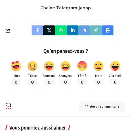
Chaine Telegram Japap
Qu’en pensez-vous ?
J'aime
Triste
Amusant
Ennuyeux
Fâché
Mort
Clin d'œil
0
0
0
0
0
0
0
Aucun commentaire
Vous pourriez aussi aimer