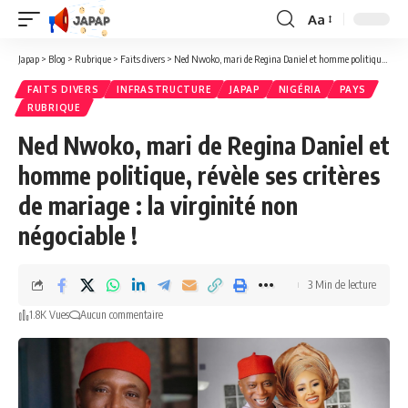
Aa
Redimensionner
la
Japap
>
Blog
>
Rubrique
>
Faits divers
>
Ned Nwoko, mari de Regina Daniel et homme politique, révèle ses critères de mariage : la virginité non négociable !
police
FAITS DIVERS
INFRASTRUCTURE
JAPAP
NIGÉRIA
PAYS
RUBRIQUE
Ned Nwoko, mari de Regina Daniel et
homme politique, révèle ses critères
de mariage : la virginité non
négociable !
3 Min de lecture
1.8K Vues
Aucun commentaire