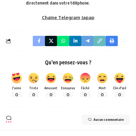
directement dans votre téléphone.
Chaine Telegram Japap
Qu’en pensez-vous ?
J'aime
Triste
Amusant
Ennuyeux
Fâché
Mort
Clin d'œil
0
0
0
0
0
0
0
Aucun commentaire