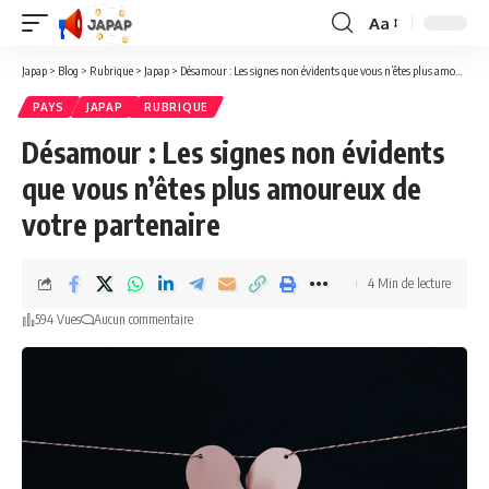
Aa
Redimensionner
la
Japap
>
Blog
>
Rubrique
>
Japap
>
Désamour : Les signes non évidents que vous n’êtes plus amoureux de votre partenaire
police
PAYS
JAPAP
RUBRIQUE
Désamour : Les signes non évidents
que vous n’êtes plus amoureux de
votre partenaire
4 Min de lecture
594 Vues
Aucun commentaire