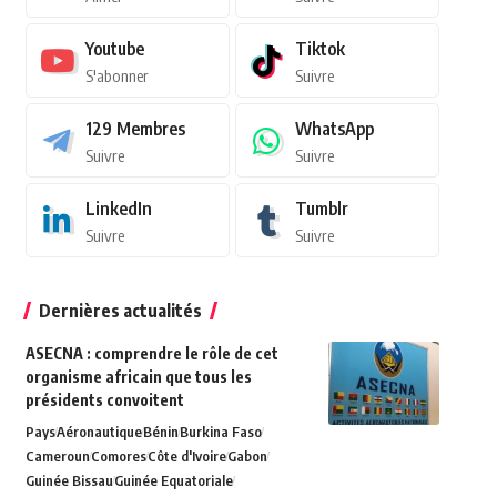
Youtube
Tiktok
S'abonner
Suivre
129
Membres
WhatsApp
Suivre
Suivre
LinkedIn
Tumblr
Suivre
Suivre
Dernières actualités
ASECNA : comprendre le rôle de cet
organisme africain que tous les
présidents convoitent
Pays
Aéronautique
Bénin
Burkina Faso
Cameroun
Comores
Côte d'Ivoire
Gabon
Guinée Bissau
Guinée Equatoriale