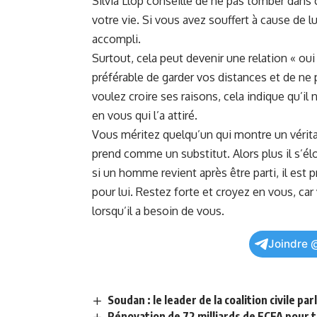
Silvia Llop conseille de ne ‍pas ⁣tomber dans ‍
votre vie. Si vous avez‌ souffert à cause⁢ de 
accompli.
Surtout, cela peut devenir une​ relation « ou
préférable de garder vos distances et de ne‌ 
voulez‍ croire ses raisons, cela indique qu’il‍
en vous qui l’a attiré.
Vous méritez quelqu’un qui montre‍ un vérit
prend comme⁤ un substitut.⁣ Alors plus il‍ s’é
si un homme revient ⁤après être parti, il est pr
pour lui. Restez forte et croyez en vous, c
lorsqu’il a besoin de vous.
Joindre 
Soudan : le leader de la coalition civile pa
Rénovation de 72 milliards de FCFA pour 