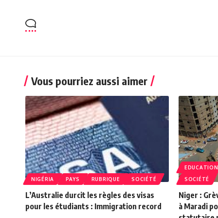
Vous pourriez aussi aimer
EDUCATIO
NIGÉRIA
PAYS
RUBRIQUE
SOCIÉTÉ
SOCIÉTÉ
L’Australie durcit les règles des visas
Niger : Grè
pour les étudiants : Immigration record
à Maradi p
statutaire 