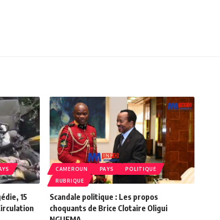
AYS
CAMEROUN
PAYS
POLITIQUE
RUBRIQUE
édie, 15
Scandale politique : Les propos
irculation
choquants de Brice Clotaire Oligui
NGUEMA