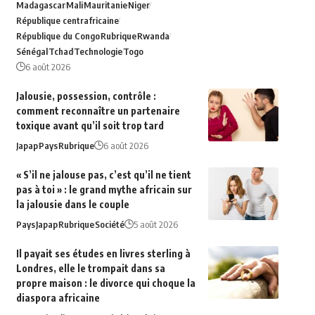
Madagascar
Mali
Mauritanie
Niger
République centrafricaine
République du Congo
Rubrique
Rwanda
Sénégal
Tchad
Technologie
Togo
6 août 2026
Jalousie, possession, contrôle :
comment reconnaître un partenaire
toxique avant qu’il soit trop tard
Japap
Pays
Rubrique
6 août 2026
« S’il ne jalouse pas, c’est qu’il ne tient
pas à toi » : le grand mythe africain sur
la jalousie dans le couple
Pays
Japap
Rubrique
Société
5 août 2026
Il payait ses études en livres sterling à
Londres, elle le trompait dans sa
propre maison : le divorce qui choque la
diaspora africaine