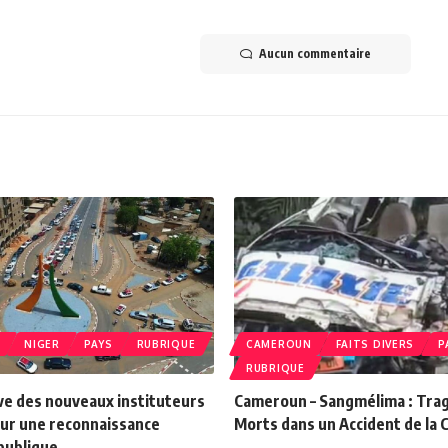
Aucun commentaire
N
NIGER
PAYS
RUBRIQUE
CAMEROUN
FAITS DIVERS
P
RUBRIQUE
ve des nouveaux instituteurs
Cameroun – Sangmélima : Trag
our une reconnaissance
Morts dans un Accident de la C
publique