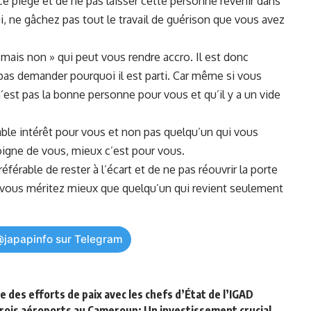
ce piège et de ne ⁤pas laisser ‍cette personne revenir dans⁢
lui, ne gâchez pas tout le travail de guérison que vous ‍avez
i mais non » qui peut vous rendre accro. Il est donc
pas demander pourquoi il ​est ⁤parti. Car même si vous
 n’est pas la bonne personne pour vous et qu’il y a un​ vide
able intérêt pour vous et non pas quelqu’un qui vous
loigne de vous,⁤ mieux c’est pour vous.
éférable ‌de rester à l’écart⁤ et de ⁢ne pas réouvrir la porte
ar vous méritez mieux que quelqu’un qui revient seulement
@japapinfo sur Telegram
rle des efforts de paix avec les chefs d’État de l’IGAD
trois aéroports au Cameroun: Un investissement crucial