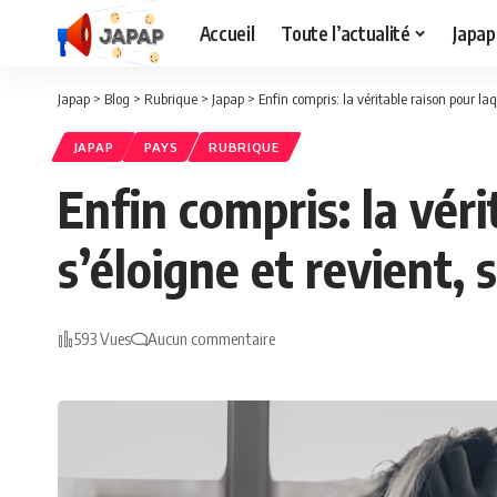
Accueil
Toute l’actualité
Japap
Japap
>
Blog
>
Rubrique
>
Japap
>
Enfin compris: la véritable raison pour la
JAPAP
PAYS
RUBRIQUE
Enfin compris: la vér
s’éloigne et revient,
593 Vues
Aucun commentaire