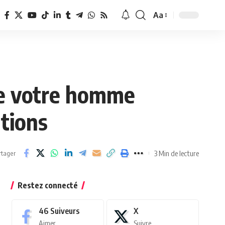
Aa
Redimensionner
la
police
lle votre homme
ations
3 Min de lecture
rtager
Restez connecté
46
Suiveurs
X
Aimer
Suivre