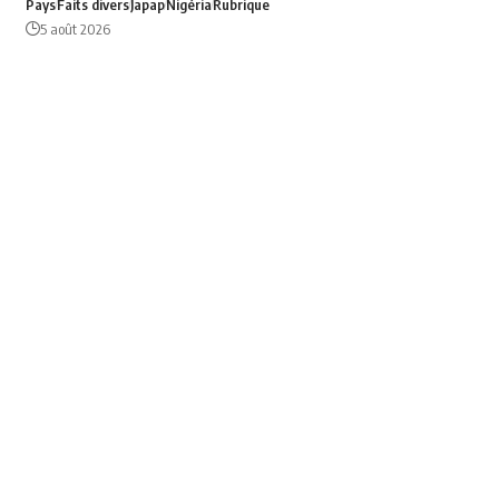
Pays
Faits divers
Japap
Nigéria
Rubrique
5 août 2026