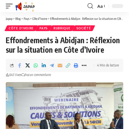
Aa
Redimensionner
la
Japap
>
Blog
>
Pays
>
Côte d'Ivoire
>
Effondrements à Abidjan : Réflexion sur la situation en Côte d’Ivoire
police
CÔTE D'IVOIRE
PAYS
RUBRIQUE
SOCIÉTÉ
Effondrements à Abidjan : Réflexion
sur la situation en Côte d’Ivoire
4 Min de lecture
643 Vues
Aucun commentaire