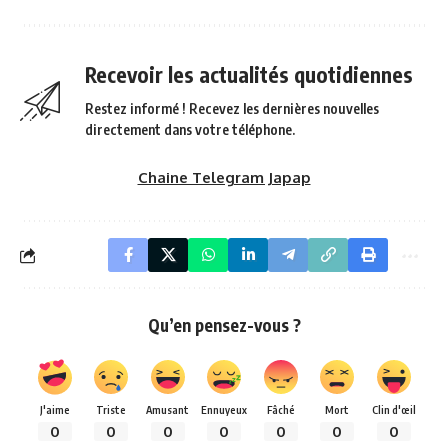
Recevoir les actualités quotidiennes
Restez informé ! Recevez les dernières nouvelles
directement dans votre téléphone.
Chaine Telegram Japap
Qu’en pensez-vous ?
J'aime
Triste
Amusant
Ennuyeux
Fâché
Mort
Clin d'œil
0
0
0
0
0
0
0