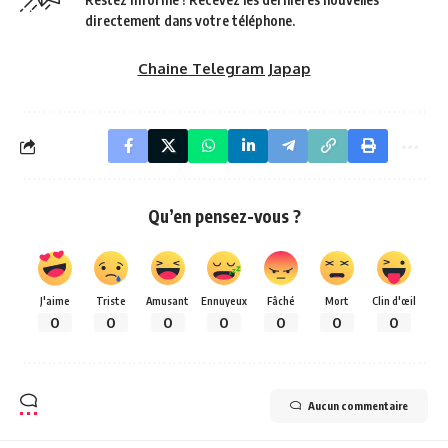
directement dans votre téléphone.
Chaine Telegram Japap
Qu’en pensez-vous ?
J'aime
Triste
Amusant
Ennuyeux
Fâché
Mort
Clin d'œil
0
0
0
0
0
0
0
Aucun commentaire