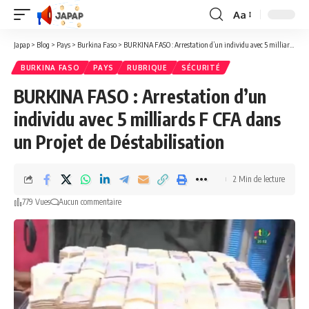
Aa
Redimensionner
la
Japap
>
Blog
>
Pays
>
Burkina Faso
>
BURKINA FASO : Arrestation d’un individu avec 5 milliards F CFA dans un Projet de Déstabilisation
police
BURKINA FASO
PAYS
RUBRIQUE
SÉCURITÉ
BURKINA FASO : Arrestation d’un
individu avec 5 milliards F CFA dans
un Projet de Déstabilisation
2 Min de lecture
779 Vues
Aucun commentaire