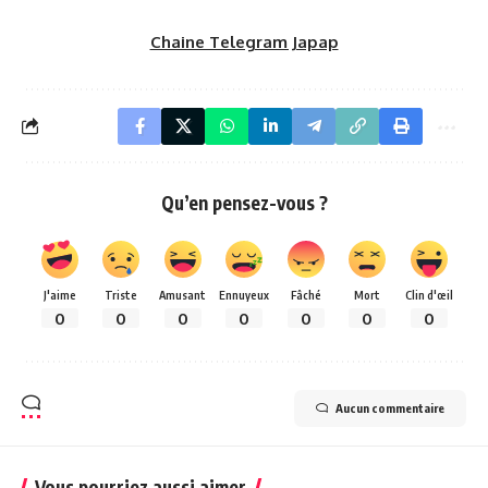
Chaine Telegram Japap
Qu’en pensez-vous ?
J'aime
Triste
Amusant
Ennuyeux
Fâché
Mort
Clin d'œil
0
0
0
0
0
0
0
Aucun commentaire
Vous pourriez aussi aimer