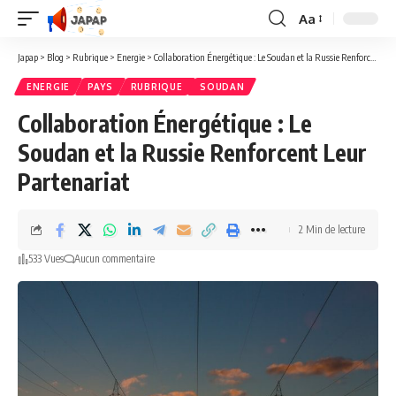
Aa
Redimensionner
la
Japap
>
Blog
>
Rubrique
>
Energie
>
Collaboration Énergétique : Le Soudan et la Russie Renforcent Leur Partenariat
police
ENERGIE
PAYS
RUBRIQUE
SOUDAN
Collaboration Énergétique : Le
Soudan et la Russie Renforcent Leur
Partenariat
2 Min de lecture
533 Vues
Aucun commentaire