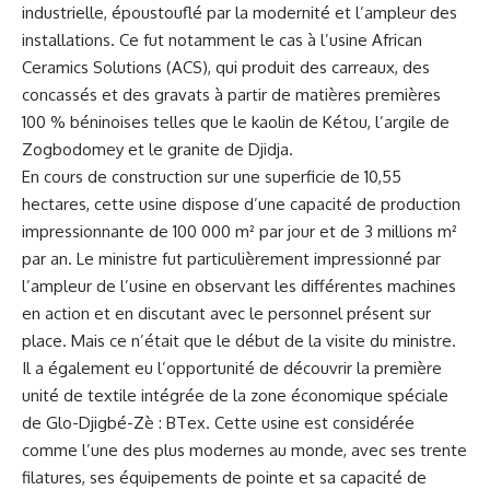
industrielle, époustouflé par ‌la modernité et l’ampleur des
installations.⁤ Ce fut notamment le cas à l’usine African
Ceramics Solutions (ACS),​ qui produit des carreaux, des
concassés et des gravats à partir de matières premières
⁢100 % béninoises telles que le kaolin ‍de ​Kétou, l’argile de
Zogbodomey et le granite de Djidja.
En cours de construction sur une superficie de 10,55
hectares, cette usine dispose d’une capacité de
production
impressionnante
de 100 000 m²‍ par jour et de 3 millions m²
par an. Le ministre fut particulièrement ‌impressionné ​par
l’ampleur ‍de l’usine en observant les différentes ⁤machines
en action et ​en discutant avec le personnel présent sur
place. Mais ce n’était que le ‌début de la visite ⁣du ministre.
Il a également eu l’opportunité ⁤de ⁣découvrir la première
unité de textile intégrée de la zone économique spéciale
de Glo-Djigbé-Zè : BTex. Cette⁣ usine est considérée
comme l’une des plus modernes au monde, avec ses trente
filatures, ses équipements de pointe ​et‍ sa capacité de