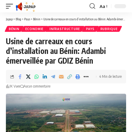
Aa
Redimensionner
la
Japap
>
Blog
>
Pays
>
Bénin
>
Usine de carreaux en cours d’installation au Bénin: Adambi émerveillée par GDIZ Bénin
police
BÉNIN
ECONOMIE
INFRASTRUCTURE
PAYS
RUBRIQUE
Usine de carreaux en cours
d’installation au Bénin: Adambi
émerveillée par GDIZ Bénin
4 Min de lecture
1K Vues
Aucun commentaire