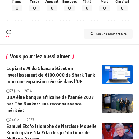
J'aime
Triste
Amusant
Ennuyeux
Fâché
Mort
Clin d'œil
0
0
0
0
0
0
0
Aucun commentaire
Vous pourriez aussi aimer
Copianto AI du Ghana obtient un
investissement de €100,000 de Shark Tank
pour une expansion réussie dans l’UE
27 janvier 2024
UBA élue banque africaine de l’année 2023
par The Banker : une reconnaissance
méritée!
7 décembre 2023
Samuel Eto’o triomphe de Narcisse Mouelle
Kombi grâce à la Fifa : les prédictions de