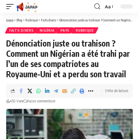
Aa
Redimensionner
la
Japap
>
Blog
>
Rubrique
>
Faits divers
>
Dénonciation juste ou trahison ? Comment un Nigérian a été trahi par l’un de ses compatriotes au Royaume-Uni et a perdu son travail
police
FAITS DIVERS
NIGÉRIA
PAYS
RUBRIQUE
Dénonciation juste ou trahison ?
Comment un Nigérian a été trahi par
l’un de ses compatriotes au
Royaume-Uni et a perdu son travail
3 Min de lecture
450 Vues
Aucun commentaire