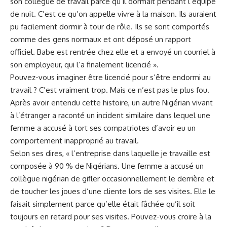
son collègue ⁣de travail parce qu’il dormait pendant⁢ l’équipe
de nuit. C’est ce qu’on appelle vivre à la maison. Ils ‌auraient
pu
facilement
dormir‌ à tour de rôle. Ils‍ se sont comportés
comme des gens​ normaux et ont déposé un rapport
officiel. Babe est rentrée chez elle et a envoyé un courriel à
son employeur, qui l’a finalement licencié ».
Pouvez-vous imaginer être licencié pour s’être endormi au
travail⁣ ? C’est vraiment trop. Mais ce n’est pas le plus fou.
Après avoir entendu cette histoire, un autre Nigérian‍ vivant
à ‍l’étranger a raconté un ​incident similaire⁢ dans lequel une
femme a
accusé
à tort ses compatriotes d’avoir eu un
comportement ‍inapproprié au travail.
Selon ses⁣ dires, « l’entreprise dans laquelle je travaille‌ est
composée à 90 ‍% de‌ Nigérians. Une femme a ⁤accusé un
‌collègue nigérian de gifler occasionnellement le derrière et
de toucher les⁤ joues d’une cliente lors de ses visites. Elle le
faisait simplement parce⁢ qu’elle était fâchée qu’il soit⁣
toujours ⁢en ‍retard pour ses visites. Pouvez-vous⁣ croire à la