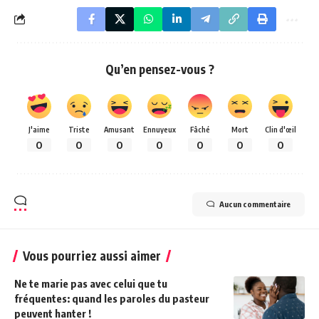
Qu’en pensez-vous ?
J'aime
Triste
Amusant
Ennuyeux
Fâché
Mort
Clin d'œil
0
0
0
0
0
0
0
Aucun commentaire
Vous pourriez aussi aimer
Ne te marie pas avec celui que tu
fréquentes: quand les paroles du pasteur
peuvent hanter !