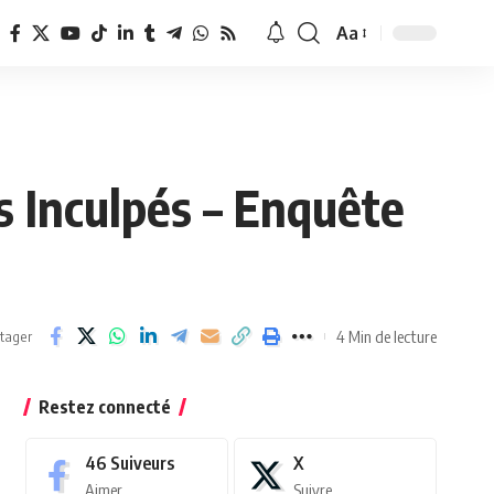
Aa
Redimensionner
la
police
s Inculpés – Enquête
4 Min de lecture
tager
Restez connecté
46
Suiveurs
X
Aimer
Suivre