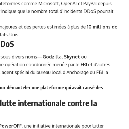
plateformes comme Microsoft, OpenAI et PayPal depuis
indique que le nombre total d’incidents DDoS pourrait
majeures
et des pertes estimées à plus de
10 millions de
tats-Unis.
DDoS
u sous divers noms—
Godzilla
,
Skynet
ou
une opération coordonnée menée par le
FBI
et d’autres
, agent spécial du bureau local d’Anchorage du FBI, a
e pour démanteler une plateforme qui avait causé des
utte internationale contre la
 PowerOFF
, une initiative internationale pour lutter