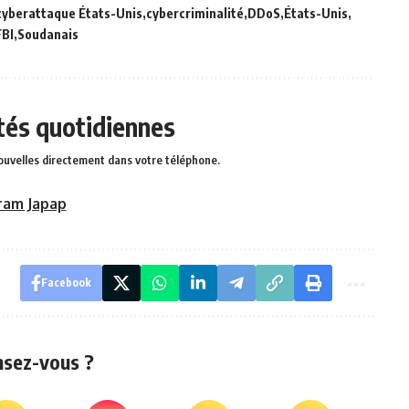
cyberattaque États-Unis
cybercriminalité
DDoS
États-Unis
FBI
Soudanais
ités quotidiennes
ouvelles directement dans votre téléphone.
ram Japap
Facebook
nsez-vous ?