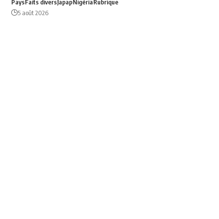
Pays
Faits divers
Japap
Nigéria
Rubrique
5 août 2026