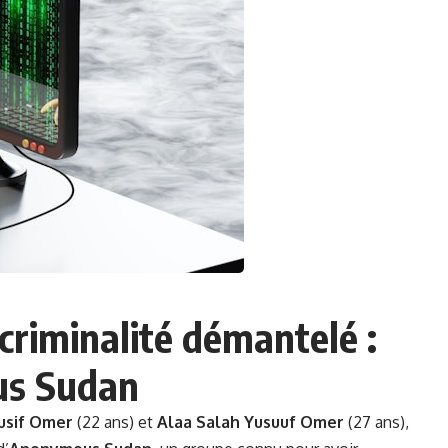
criminalité démantelé :
us Sudan
usif Omer
(22 ans) et
Alaa Salah Yusuuf Omer
(27 ans),