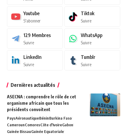
Youtube
Tiktok
S'abonner
Suivre
129
Membres
WhatsApp
Suivre
Suivre
LinkedIn
Tumblr
Suivre
Suivre
Dernières actualités
ASECNA : comprendre le rôle de cet
organisme africain que tous les
présidents convoitent
Pays
Aéronautique
Bénin
Burkina Faso
Cameroun
Comores
Côte d'Ivoire
Gabon
Guinée Bissau
Guinée Equatoriale