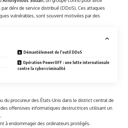
d’
Anonymous Sudan
, un groupe connu pour avoir
s par déni de service distribué (DDoS). Ces attaques
ques vulnérables, sont souvent motivées par des
Démantèlement de l’outil DDoS
Opération PowerOFF : une lutte internationale
contre la cybercriminalité
u du procureur des États-Unis dans le district central de
é des offensives informatiques destructrices utilisant un
n
.
ant à endommager des ordinateurs protégés.