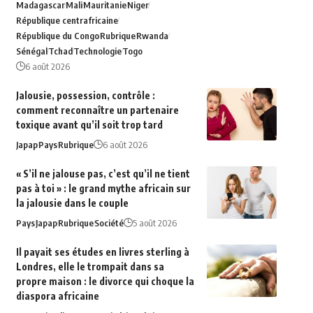
Madagascar
Mali
Mauritanie
Niger
République centrafricaine
République du Congo
Rubrique
Rwanda
Sénégal
Tchad
Technologie
Togo
6 août 2026
Jalousie, possession, contrôle :
comment reconnaître un partenaire
toxique avant qu’il soit trop tard
Japap
Pays
Rubrique
6 août 2026
« S’il ne jalouse pas, c’est qu’il ne tient
pas à toi » : le grand mythe africain sur
la jalousie dans le couple
Pays
Japap
Rubrique
Société
5 août 2026
Il payait ses études en livres sterling à
Londres, elle le trompait dans sa
propre maison : le divorce qui choque la
diaspora africaine