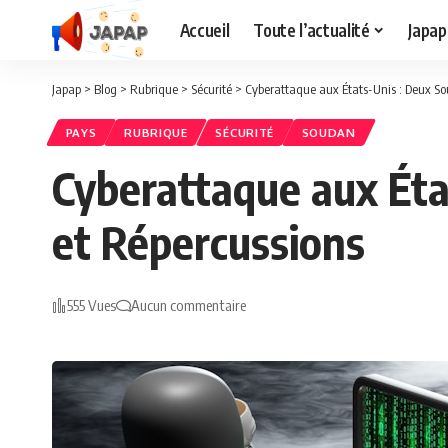
Accueil
Toute l’actualité
Japap
Japap
>
Blog
>
Rubrique
>
Sécurité
>
Cyberattaque aux États-Unis : Deux So
PAYS
RUBRIQUE
SÉCURITÉ
SOUDAN
Cyberattaque aux Éta
et Répercussions
555 Vues
Aucun commentaire