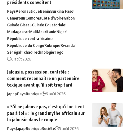
présidents convoitent
Pays
Aéronautique
Bénin
Burkina Faso
Cameroun
Comores
Côte d'Ivoire
Gabon
Guinée Bissau
Guinée Equatoriale
Madagascar
Mali
Mauritanie
Niger
République centrafricaine
République du Congo
Rubrique
Rwanda
Sénégal
Tchad
Technologie
Togo
6 août 2026
Jalousie, possession, contrôle :
comment reconnaître un partenaire
toxique avant qu’il soit trop tard
Japap
Pays
Rubrique
6 août 2026
« S’il ne jalouse pas, c’est qu’il ne tient
pas à toi » : le grand mythe africain sur
la jalousie dans le couple
Pays
Japap
Rubrique
Société
5 août 2026