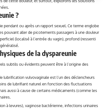
 de cette douleur, et surtout, explorons les solutions
nées.
eunie ?
ie pendant ou après un rapport sexuel. Ce terme englobe
les pouvant aller de picotements passagers à une douleur
erficiel (localisé à l’entrée du vagin), profond (ressenti
 généralisé.
physiques de la dyspareunie
s subtils ou évidents peuvent être à l’origine des
 lubrification vulvovaginale est l’un des déclencheurs
ins de lubrifiant naturel en fonction des fluctuations
ais aussi à cause de certains médicaments (comme les
aires.
on à levures), vaginose bactérienne, infections urinaires