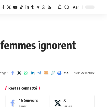
Aa
Redimensionner
la
police
s femmes ignorent
7 Min de lecture
rtager
Restez connecté
46
Suiveurs
X
Aimer
Suivre