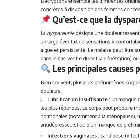
Décryptons ensemble les différentes origines
concrètes à disposition des femmes concer
Qu’est-ce que la dyspar
La
dyspareunie
désigne une douleur ressent
un large éventail de sensations inconfortab
aigüe et persistante. Le malaise peut être sup
dans le bas-ventre durant la pénétration) ou
Les principales causes 
Bien souvent, plusieurs phénomènes corporel
douleurs.
Lubrification insuffisante :
un manque de
les plus répandus. Le corps peut produire mo
hormonales (notamment à la ménopause), m
antidépresseurs) ou d’un manque de prélimin
Infections vaginales :
candidose (infecti