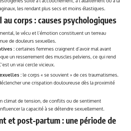
strogènes suite à l’accouchement, à l’allaitement ou à la
ginaux, les rendant plus secs et moins élastiques.
l au corps : causes psychologiques
mental, le vécu et l’émotion constituent un terreau
venue de douleurs sexuelles.
tives :
certaines femmes craignent d’avoir mal avant
que un resserrement des muscles pelviens, ce qui rend
’est un vrai cercle vicieux.
exuelles :
le corps « se souvient » de ces traumatismes.
éclencher une crispation douloureuse dès la proximité
n climat de tension, de conflits ou de sentiment
 influencer la capacité à se détendre sexuellement.
 et post-partum : une période de