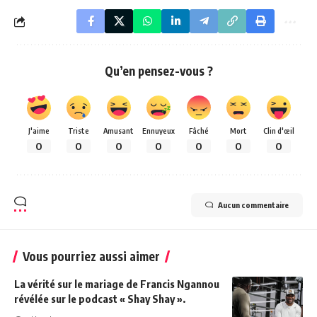
Qu’en pensez-vous ?
J'aime
Triste
Amusant
Ennuyeux
Fâché
Mort
Clin d'œil
0
0
0
0
0
0
0
Aucun commentaire
Vous pourriez aussi aimer
La vérité sur le mariage de Francis Ngannou
révélée sur le podcast « Shay Shay ».