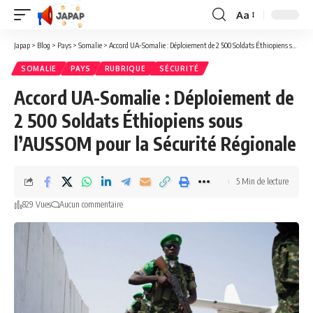
Aa
Redimensionner
la
Japap
>
Blog
>
Pays
>
Somalie
>
Accord UA-Somalie : Déploiement de 2 500 Soldats Éthiopiens sous l’AUSSOM pour la Sécurité Régionale
police
SOMALIE
PAYS
RUBRIQUE
SÉCURITÉ
Accord UA-Somalie : Déploiement de
2 500 Soldats Éthiopiens sous
l’AUSSOM pour la Sécurité Régionale
5 Min de lecture
829 Vues
Aucun commentaire