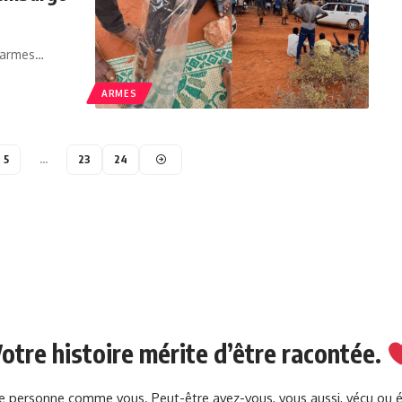
s armes…
ARMES
5
…
23
24
otre histoire mérite d’être racontée.
une personne comme vous. Peut-être avez-vous, vous aussi, vécu ou 