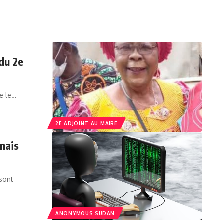
du 2e
e le…
2E ADJOINT AU MAIRE
nais
sont
ANONYMOUS SUDAN