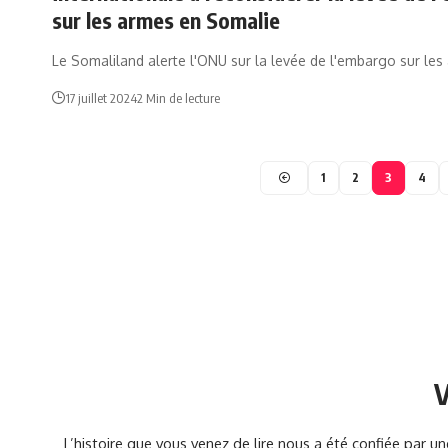
sur les armes en Somalie
Le Somaliland alerte l'ONU sur la levée de l'embargo sur le
17 juillet 2024
2 Min de lecture
1
2
3
4
V
L’histoire que vous venez de lire nous a été confiée par 