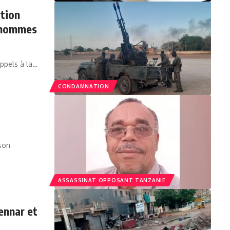
tion
s hommes
ppels à la…
CONDAMNATION
son
ASSASSINAT OPPOSANT TANZANIE
nnar et