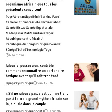
organisme africain que tous les
présidents convoitent
Pays
Aéronautique
Bénin
Burkina Faso
Cameroun
Comores
Côte d'Ivoire
Gabon
Guinée Bissau
Guinée Equatoriale
Madagascar
Mali
Mauritanie
Niger
République centrafricaine
République du Congo
Rubrique
Rwanda
Sénégal
Tchad
Technologie
Togo
6 août 2026
Jalousie, possession, contrôle :
comment reconnaître un partenaire
toxique avant qu’il soit trop tard
Japap
Pays
Rubrique
6 août 2026
« S’il ne jalouse pas, c’est qu’il ne tient
pas à toi » : le grand mythe africain sur
la jalousie dans le couple
Pays
Japap
Rubrique
Société
5 août 2026