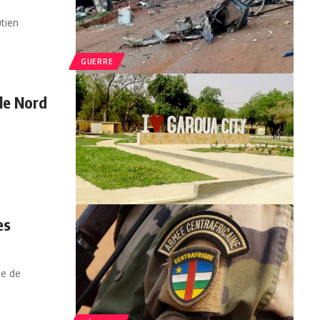
utien
GUERRE
le Nord
es
ne de