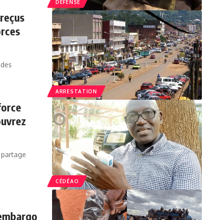
DÉFENSE
 reçus
orces
 des
ARRESTATION
force
ouvrez
u partage
CÉDÉAO
l’embargo