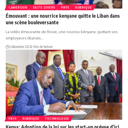
CAMEROUN
FAITS DIVERS
PAYS
RUBRIQUE
Émouvant : une nourrice kenyane quitte le Liban dans
une scène bouleversante
La vidéo émouvante de Rosie, une nounou kényane, quittant ses
employeurs libanais…
5 décembre 2023
2 Min de lecture
PAYS
RUBRIQUE
TECHNOLOGIE
Kenya: Adoption de la loi sur les start-up prévue d’ici