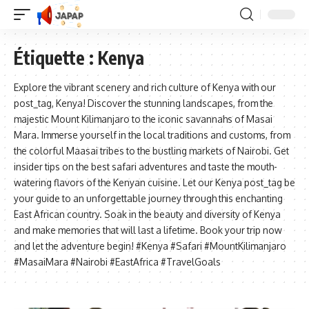
Étiquette :
Kenya
Explore the vibrant scenery and rich culture of Kenya with our
post_tag, Kenya! Discover the stunning landscapes, from the
majestic Mount Kilimanjaro to the iconic savannahs of Masai
Mara. Immerse yourself in the local traditions and customs, from
the colorful Maasai tribes to the bustling markets of Nairobi. Get
insider tips on the best safari adventures and taste the mouth-
watering flavors of the Kenyan cuisine. Let our Kenya post_tag be
your guide to an unforgettable journey through this enchanting
East African country. Soak in the beauty and diversity of Kenya
and make memories that will last a lifetime. Book your trip now
and let the adventure begin! #Kenya #Safari #MountKilimanjaro
#MasaiMara #Nairobi #EastAfrica #TravelGoals