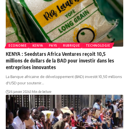
ECONOMIE
KENYA
PAYS
RUBRIQUE
TECHNOLOGIE
KENYA : Seedstars Africa Ventures reçoit 10,5
millions de dollars de la BAD pour investir dans les
entreprises innovantes
La Banque africaine de développement (BAD) investit 10,50 millions
d'USD pour soutenir…
26 janvier 2024
3 Min de lecture