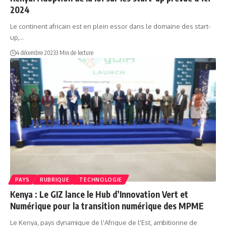
2024
Le continent africain est en plein essor dans le domaine des start-
up,…
4 décembre 2023
3 Min de lecture
PAYS
RUBRIQUE
TECHNOLOGIE
Kenya : Le GIZ lance le Hub d’Innovation Vert et
Numérique pour la transition numérique des MPME
Le Kenya, pays dynamique de l'Afrique de l'Est, ambitionne de