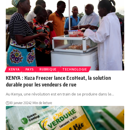
KENYA
PAYS
RUBRIQUE
TECHNOLOGIE
KENYA : Kuza Freezer lance EcoHeat, la solution
durable pour les vendeurs de rue
Au Kenya, une révolution est en train de se produire dans le…
30 janvier 2024
2 Min de lecture