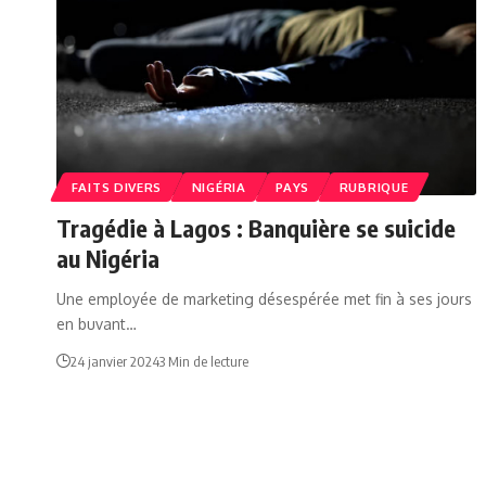
FAITS DIVERS
NIGÉRIA
PAYS
RUBRIQUE
Tragédie à Lagos : Banquière se suicide
au Nigéria
Une employée de marketing désespérée met fin à ses jours
en buvant…
24 janvier 2024
3 Min de lecture