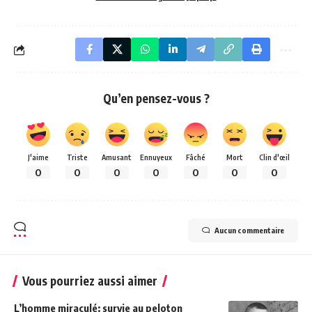
Qu’en pensez-vous ?
J'aime
Triste
Amusant
Ennuyeux
Fâché
Mort
Clin d'œil
0
0
0
0
0
0
0
Aucun commentaire
Vous pourriez aussi aimer
L’homme miraculé: survie au peloton