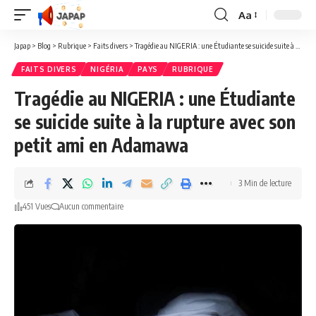
Aa
Redimensionner
la
Japap
>
Blog
>
Rubrique
>
Faits divers
>
Tragédie au NIGERIA : une Étudiante se suicide suite à la rupture avec son petit ami en Adamawa
police
FAITS DIVERS
NIGÉRIA
PAYS
RUBRIQUE
Tragédie au NIGERIA : une Étudiante
se suicide suite à la rupture avec son
petit ami en Adamawa
3 Min de lecture
451 Vues
Aucun commentaire