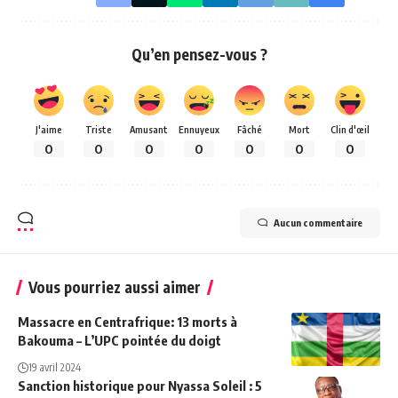
Qu’en pensez-vous ?
J'aime
Triste
Amusant
Ennuyeux
Fâché
Mort
Clin d'œil
0
0
0
0
0
0
0
Aucun commentaire
Vous pourriez aussi aimer
Massacre en Centrafrique: 13 morts à
Bakouma – L’UPC pointée du doigt
19 avril 2024
Sanction historique pour Nyassa Soleil : 5