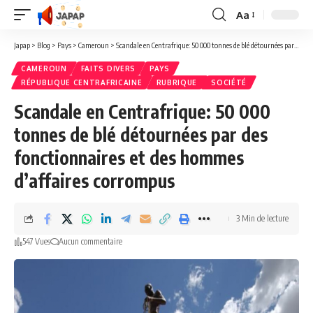
Aa
Redimensionner
la
Japap
>
Blog
>
Pays
>
Cameroun
>
Scandale en Centrafrique: 50 000 tonnes de blé détournées par des fonctionnaires et des hommes d’affaires corrompus
police
CAMEROUN
FAITS DIVERS
PAYS
RÉPUBLIQUE CENTRAFRICAINE
RUBRIQUE
SOCIÉTÉ
Scandale en Centrafrique: 50 000
tonnes de blé détournées par des
fonctionnaires et des hommes
d’affaires corrompus
3 Min de lecture
547 Vues
Aucun commentaire