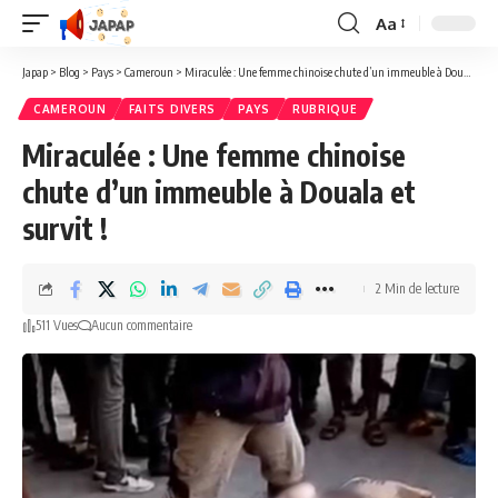
Aa
Redimensionner
la
Japap
>
Blog
>
Pays
>
Cameroun
>
Miraculée : Une femme chinoise chute d’un immeuble à Douala et survit !
police
CAMEROUN
FAITS DIVERS
PAYS
RUBRIQUE
Miraculée : Une femme chinoise
chute d’un immeuble à Douala et
survit !
2 Min de lecture
511 Vues
Aucun commentaire