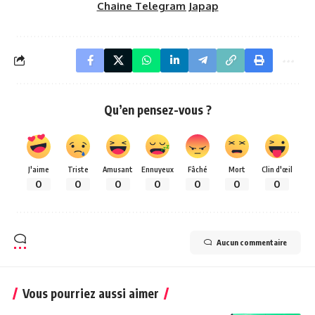
Chaine Telegram Japap
Qu’en pensez-vous ?
J'aime
Triste
Amusant
Ennuyeux
Fâché
Mort
Clin d'œil
0
0
0
0
0
0
0
Aucun commentaire
Vous pourriez aussi aimer