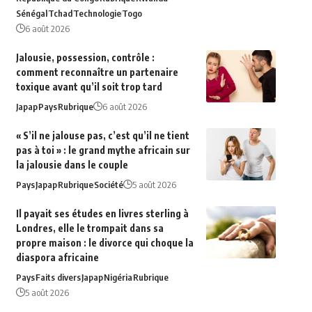
Sénégal
Tchad
Technologie
Togo
6 août 2026
Jalousie, possession, contrôle :
comment reconnaître un partenaire
toxique avant qu’il soit trop tard
Japap
Pays
Rubrique
6 août 2026
« S’il ne jalouse pas, c’est qu’il ne tient
pas à toi » : le grand mythe africain sur
la jalousie dans le couple
Pays
Japap
Rubrique
Société
5 août 2026
Il payait ses études en livres sterling à
Londres, elle le trompait dans sa
propre maison : le divorce qui choque la
diaspora africaine
Pays
Faits divers
Japap
Nigéria
Rubrique
5 août 2026