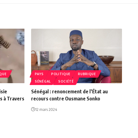
QUE
PAYS
POLITIQUE
RUBRIQUE
SÉNÉGAL
SOCIÉTÉ
isie
Sénégal : renoncement de l’État au
s à Travers
recours contre Ousmane Sonko
12 mars 2024