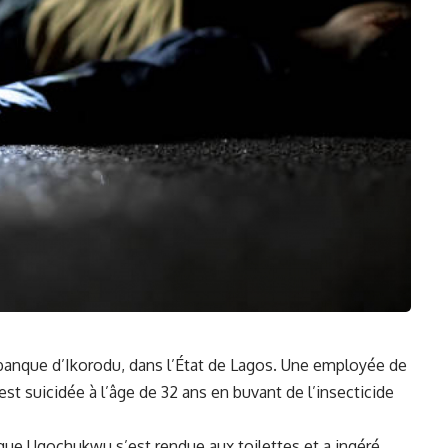
anque d’Ikorodu, dans l’État de Lagos. ⁢Une employée ‍de
suicidée‌ à l’âge de 32 ans en ‍buvant de l’insecticide
sque Ugochukwu s’est ​rendue aux toilettes​ et a ingéré