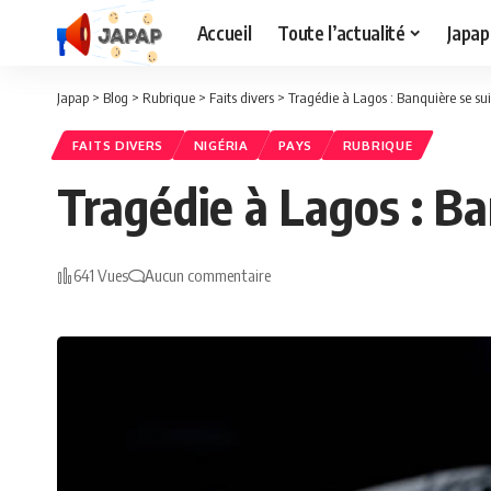
Accueil
Toute l’actualité
Japap
Japap
>
Blog
>
Rubrique
>
Faits divers
>
Tragédie à Lagos : Banquière se su
FAITS DIVERS
NIGÉRIA
PAYS
RUBRIQUE
Tragédie à Lagos : Ba
641 Vues
Aucun commentaire