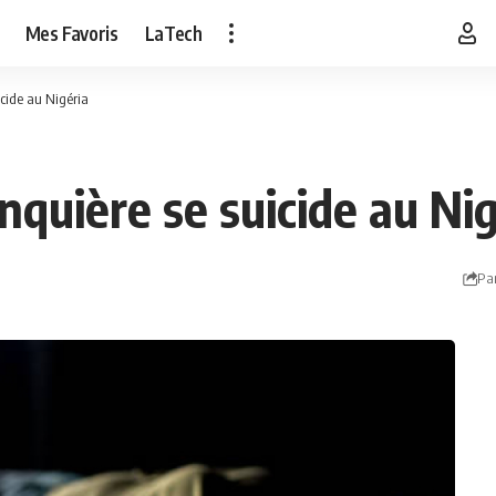
Mes Favoris
LaTech
icide au Nigéria
nquière se suicide au Nig
Pa