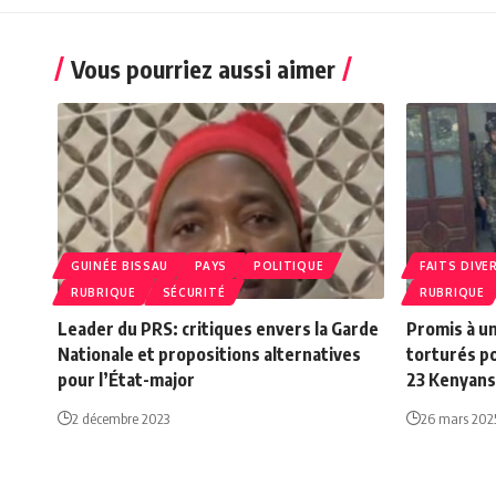
Vous pourriez aussi aimer
GUINÉE BISSAU
PAYS
POLITIQUE
FAITS DIVE
RUBRIQUE
SÉCURITÉ
RUBRIQUE
Leader du PRS: critiques envers la Garde
Promis à un
Nationale et propositions alternatives
torturés po
pour l’État-major
23 Kenyans
2 décembre 2023
26 mars 202