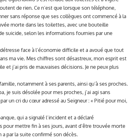
doutent de rien. Ce​ n’est que lorsque son téléphone,
 à sonner sans réponse que ses⁣ collègues ont commencé à la
uvée morte dans les toilettes, avec ⁤une bouteille
 de
suicide
, selon les ⁤informations fournies par une
détresse⁤ face à l’économie difficile et a avoué‌ que​ tout
a dans ma​ vie. Mes chiffres sont désastreux, mon esprit est
le et ⁣j’ai pris de mauvaises décisions. ‍Je ne peux plus
amille, notamment à‍ ses parents, ainsi​ qu’à ses proches.
a, je suis désolée pour mes proches, ​j’ai ‍agi sans
e par un⁤ cri du cœur adressé ⁢au‍ Seigneur : « Pitié ‌pour moi,
a banque, qui a signalé l’incident et a déclaré
our ‍mettre fin à⁣ ses jours, avant d’être trouvée morte​
n a par la suite confirmé⁤ son décès.