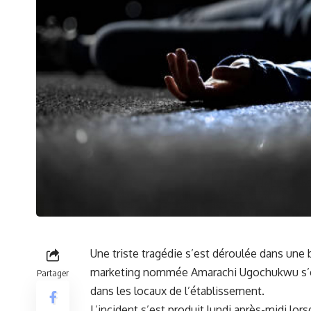
Une triste
tragédie
s’est déroulée dans une b
marketing ‍nommée Amarachi Ugochukwu s’est⁤ 
Partager
‍dans les locaux ⁣de ‍l’établissement.
L’incident⁤ s’est produit lundi après-midi lor