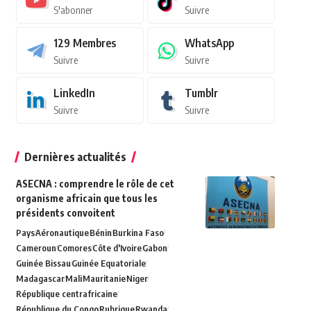
S'abonner
Suivre
129
Membres
WhatsApp
Suivre
Suivre
LinkedIn
Tumblr
Suivre
Suivre
Dernières actualités
ASECNA : comprendre le rôle de cet
organisme africain que tous les
présidents convoitent
Pays
Aéronautique
Bénin
Burkina Faso
Cameroun
Comores
Côte d'Ivoire
Gabon
Guinée Bissau
Guinée Equatoriale
Madagascar
Mali
Mauritanie
Niger
République centrafricaine
République du Congo
Rubrique
Rwanda