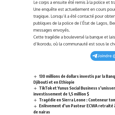
Le corps a ensuite été remis à‍ la police et t
‍Une
enquête
est actuellement en cours pour
tragique. Lorsqu’il a été contacté ⁣pour obten
publiques de la police de l’État de Lagos,⁤ 
messages envoyés.
Cette tragédie a bouleversé la⁣ banque et laiss
‌d’Ikorodu, où la communauté est sous ‌le ch
Joindre 
130 millions de dollars investis par la Ba
Djibouti et en Ethiopie
TikTok et Yunus Social Business s’unisse
investissement de 1,5 million $
Tragédie en Sierra Leone : Conteneur to
Enlèvement d’un Pasteur ECWA retraité à 
de nairas