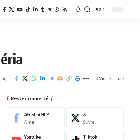
Aa
Redimensionner
la
police
éria
3 Min de lecture
rtager
Restez connecté
46
Suiveurs
X
Aimer
Suivre
Youtube
Tiktok