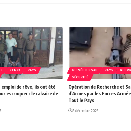
RS
KENYA
PAYS
GUINÉE BISSAU
PAYS
RUBRI
SÉCURITÉ
 emploi de rêve, ils ont été
Opération de Recherche et Sa
ur escroquer : le calvaire de
d’Armes par les Forces Armée
Tout le Pays
5
8 décembre 2023