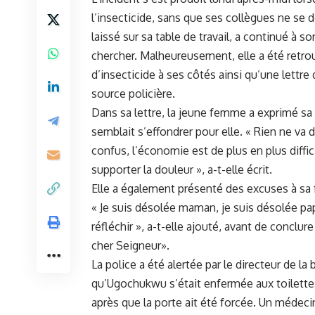
l’insecticide, sans que ses collègues ne se 
‌laissé sur sa table⁣ de travail,⁣ a ⁢continué
chercher. Malheureusement, ⁣elle a été retro
d’insecticide à ses côtés ainsi qu’une lettre
source policière.
Dans​ sa ‌lettre, la jeune femme a exprimé sa 
semblait s’effondrer‍ pour‌ elle. ⁣« Rien ne v
confus, l’économie est de plus en plus diffici
supporter ⁣la
douleur
‌», a-t-elle écrit.
Elle a également présenté​ des excuses à sa f
« Je suis désolée ⁤maman, je suis désolée pap
réfléchir ​», a-t-elle ​ajouté, ⁤avant de conclur
cher Seigneur».
La ⁤police ⁣a ⁣été alertée par le directeur de l
qu’Ugochukwu s’était enfermée aux toilettes p
après que la ‌porte ait été forcée. ⁤Un médeci