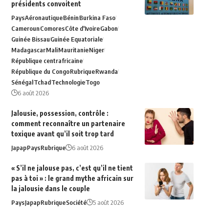
présidents convoitent
Pays
Aéronautique
Bénin
Burkina Faso
Cameroun
Comores
Côte d'Ivoire
Gabon
Guinée Bissau
Guinée Equatoriale
Madagascar
Mali
Mauritanie
Niger
République centrafricaine
République du Congo
Rubrique
Rwanda
Sénégal
Tchad
Technologie
Togo
6 août 2026
Jalousie, possession, contrôle :
comment reconnaître un partenaire
toxique avant qu’il soit trop tard
Japap
Pays
Rubrique
6 août 2026
« S’il ne jalouse pas, c’est qu’il ne tient
pas à toi » : le grand mythe africain sur
la jalousie dans le couple
Pays
Japap
Rubrique
Société
5 août 2026