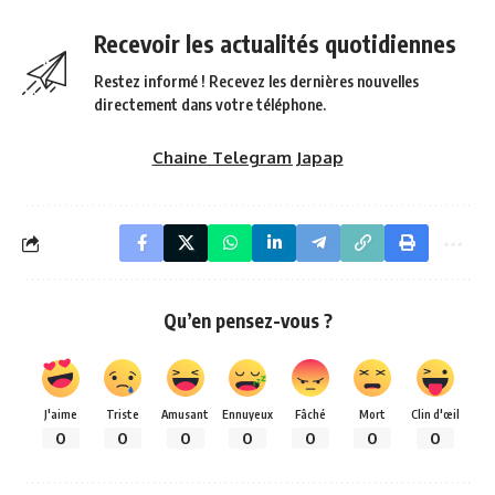
Recevoir les actualités quotidiennes
Restez informé ! Recevez les dernières nouvelles
directement dans votre téléphone.
Chaine Telegram Japap
Qu’en pensez-vous ?
J'aime
Triste
Amusant
Ennuyeux
Fâché
Mort
Clin d'œil
0
0
0
0
0
0
0