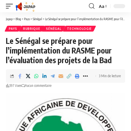
Aa
Redimensionner
la
Japap
>
Blog
>
Pays
>
Sénégal
>
Le Sénégal se prépare pour l’implémentation du RASME pour l’évaluation des projets de la Bad
police
PAYS
RUBRIQUE
SÉNÉGAL
TECHNOLOGIE
Le Sénégal se prépare pour
l’implémentation du RASME pour
l’évaluation des projets de la Bad
3 Min de lecture
597 Vues
Aucun commentaire