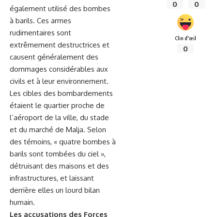
0
0
également utilisé‌ des bombes
‌à barils. Ces armes
‌rudimentaires sont
Clin d'œil
extrêmement destructrices‌ et
0
causent généralement⁣ des‍
dommages considérables aux
civils et à leur⁤ environnement.
Les cibles des bombardements
étaient le quartier proche de
l’aéroport ⁤de⁢ la ville, ⁣du stade
et du marché de Malja.​ Selon
des témoins, « quatre ⁣bombes à
barils sont tombées du ciel »,
⁣détruisant des maisons ⁤et des
infrastructures,​ et ​laissant
derrière elles un lourd bilan
humain.
Les accusations ‌des Forces