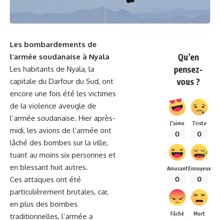
Les bombardements de​
Qu’en
l’
armée soudanaise
à
Nyala
pensez-
Les
habitants
⁢ de Nyala, la
vous ?
capitale du Darfour du Sud, ont
⁢encore une fois‍ été les victimes
de la violence aveugle de
l’armée soudanaise. Hier après-
J'aime
Triste
midi, les avions de l’armée ont
0
0
lâché des bombes sur la ville,
tuant⁣ au moins six personnes et
en ‍blessant⁤ huit autres.
Amusant
Ennuyeux
0
0
Ces attaques‌ ont été
particulièrement brutales, car,
en plus des bombes
Fâché
Mort
traditionnelles, l’armée a