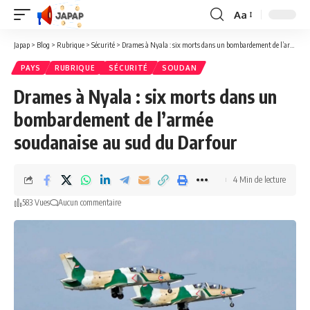
Aa
Redimensionner
la
Japap
>
Blog
>
Rubrique
>
Sécurité
>
Drames à Nyala : six morts dans un bombardement de l’armée soudanaise au sud du Darfour
police
PAYS
RUBRIQUE
SÉCURITÉ
SOUDAN
Drames à Nyala : six morts dans un
bombardement de l’armée
soudanaise au sud du Darfour
4 Min de lecture
583 Vues
Aucun commentaire