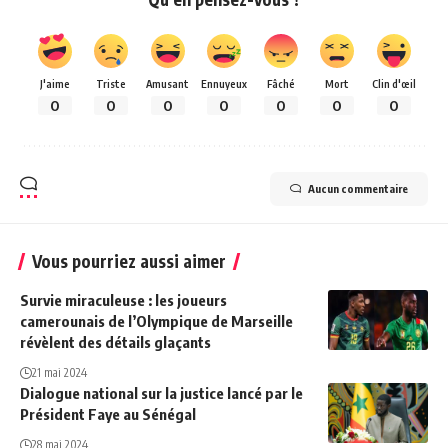
J'aime
Triste
Amusant
Ennuyeux
Fâché
Mort
Clin d'œil
0
0
0
0
0
0
0
Aucun commentaire
Vous pourriez aussi aimer
Survie miraculeuse : les joueurs
camerounais de l’Olympique de Marseille
révèlent des détails glaçants
21 mai 2024
Dialogue national sur la justice lancé par le
Président Faye au Sénégal
28 mai 2024