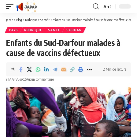
Aa
Redimensionner
la
Japap
>
Blog
>
Rubrique
>
Santé
>
Enfants du Sud-Darfour malades à cause de vaccins défectueux
police
PAYS
RUBRIQUE
SANTÉ
SOUDAN
Enfants du Sud-Darfour malades à
cause de vaccins défectueux
2 Min de lecture
479 Vues
Aucun commentaire