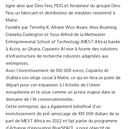
ligne ‍ainsi que Dino ⁢Fino, PDG et fondateur du‍ groupe Dino
Fino, un fabricant et distributeur de meubles renommé à
‍Malte.
Fondée par Timothy K. Afrane Wuo-Asare, Alex ⁤Boateng,
Daniella Darlington et Sosu ⁤Alfred de la Meltwater
⁣Entrepreneurial‍ School of Technology (MEST Africa) ‍basée
à Accra, au Ghana,⁣
Copianto AI
vise à fournir des
solutions
d’infrastructure de recherche robustes adaptées aux
entreprises.
Avec l’investissement de 100 000 euros, Copianto AI
établira son siège social à Malte, ce qui en fera ⁤un point de
départ pour son expansion à l’échelle de l’Union
européenne et le situe comme un acteur majeur dans le
domaine de ​l’IA conversationnelle.
Cette entreprise, qui a également bénéficié d’un
investissement
de pré-amorçage de 100 000 dollars de la
part de MEST ⁣Africa en​ 2022 et​ fait partie du programme
d’échange d’innovation ‍BlueSPACE, a pour objectif de