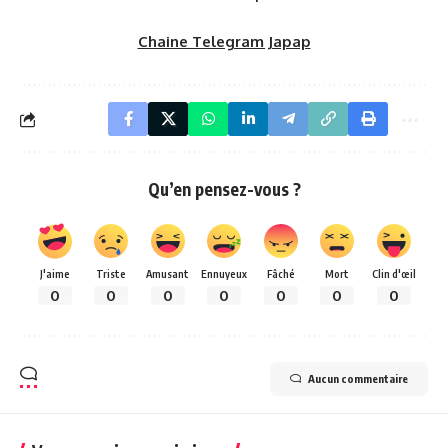
Chaine Telegram Japap
Qu’en pensez-vous ?
J'aime
Triste
Amusant
Ennuyeux
Fâché
Mort
Clin d'œil
0
0
0
0
0
0
0
Aucun commentaire