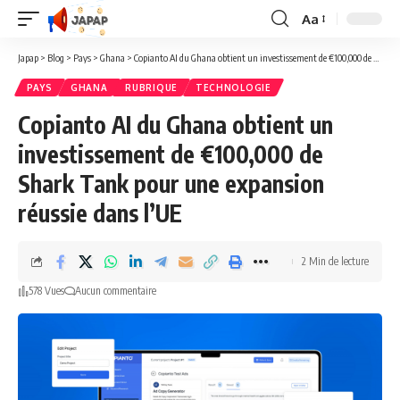
Aa
Redimensionner
la
Japap
>
Blog
>
Pays
>
Ghana
>
Copianto AI du Ghana obtient un investissement de €100,000 de Shark Tank pour une expansion réussie dans l’UE
police
PAYS
GHANA
RUBRIQUE
TECHNOLOGIE
Copianto AI du Ghana obtient un
investissement de €100,000 de
Shark Tank pour une expansion
réussie dans l’UE
2 Min de lecture
578 Vues
Aucun commentaire