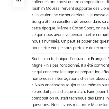
collègues ont⁣ choisi⁤ quatre compositions d
Ibrahim Moussa, fervent‍ supporter des Lion
« Ils veulent se ‍cacher derrière la jeunesse d
‌Song a été ⁣un ⁣excellent défenseur⁣ dans sa ca
cette époque. Même à Coton Sport, on ne fer
ce que nous avons vu ​pendant cette compéti
nous a humiliés. On peut se poser des questi
pour cette équipe​ sous ⁣prétexte de recons
Sur le plan⁤ technique, l’entraineur
François
Migne » n’a pas fonctionné. Il a été confront
ce qui concerne‍ le stage de préparation effe
nombreuses⁣ interrogations chez les observa
« Nous encaissons toujours les mêmes buts, 
se produit pas à ​chaque match. Faire jouer​ T
composition du staff technique des Lions In
questions. Nous ⁢avons rencontré Migne‌ lors d