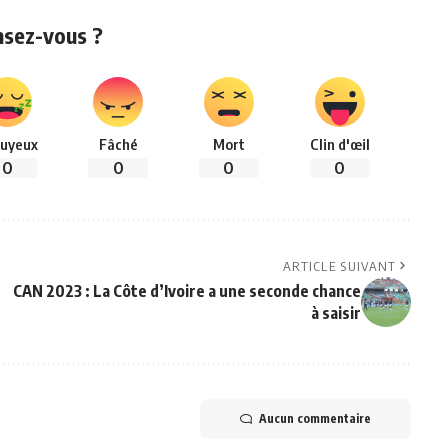
nsez-vous ?
uyeux
Fâché
Mort
Clin d'œil
0
0
0
0
ARTICLE SUIVANT
CAN 2023 : La Côte d’Ivoire a une seconde chance
à saisir
Aucun commentaire