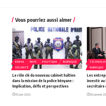
Vous pourriez aussi aimer
KENYA
PAYS
POLITIQUE
RUBRIQUE
TECHNOLO
SÉCURITÉ
RUBRIQUE
Le rôle clé du nouveau cabinet haïtien
Les entrep
dans la mission de la police kényane :
investir au
Implication, défis et perspectives
secrétaire 
15 juin 2024
26 janvier 2