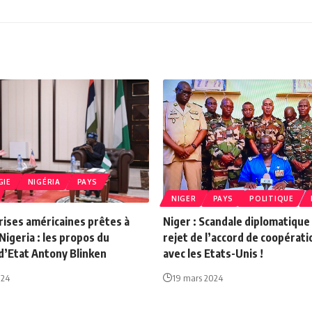
GIE
NIGÉRIA
PAYS
NIGER
PAYS
POLITIQUE
rises américaines prêtes à
Niger : Scandale diplomatique 
 Nigeria : les propos du
rejet de l’accord de coopérati
d’Etat Antony Blinken
avec les Etats-Unis !
024
19 mars 2024