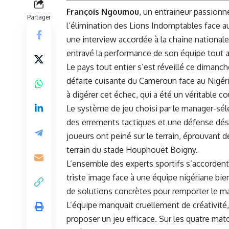
François Ngoumou
, un
entraineur
passionné 
Partager
l’élimination des Lions Indomptables face‌ au
une interview accordée⁢ à⁣ la chaine nationale
entravé ‌la performance de son équipe tout ⁤
Le pays tout entier s’est réveillé ce dimanc
défaite cuisante du Cameroun⁢ face au Nigéri
à digérer cet échec, qui a été⁣ un ​véritable c
Le ‍système de jeu choisi par le manager-sé
des errements tactiques et⁣ une
défense
déso
joueurs ‍ont peiné sur ‍le terrain, éprouvant d
terrain ⁤du stade ‌Houphouët Boigny.
L’ensemble des experts sportifs s’accordent
triste ‌image face​ à une équipe nigériane⁢ b
de solutions concrètes pour remporter le m
L’équipe manquait cruellement de créativité, 
proposer un jeu efficace.⁤ Sur les quatre matc