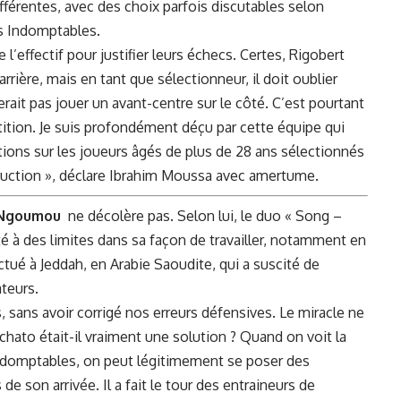
ifférentes, avec des choix parfois discutables selon
s⁢ Indomptables.
e l’effectif pour justifier leurs échecs. Certes, Rigobert
rrière, mais en tant que ​sélectionneur,‍ il doit oublier
ait pas jouer un avant-centre sur le côté. C’est pourtant
tion. Je suis profondément déçu par ⁢cette⁢ équipe qui
ons sur les joueurs⁢ âgés de plus ⁣de 28 ans sélectionnés
truction », déclare Ibrahim‌ Moussa avec amertume.
 ‌Ngoumou
‌ ne ‍décolère pas. Selon lui, le duo « Song –
é à des limites dans sa façon de ‍travailler, notamment en
ctué à Jeddah, en Arabie Saoudite, qui a suscité de
teurs.
sans avoir corrigé nos erreurs défensives. Le miracle ne
chato était-il vraiment⁤ une solution ? ‍Quand ​on voit la
domptables, on peut légitimement‌ se ⁢poser des
e son arrivée. Il a fait le tour des entraineurs de