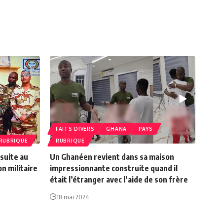
FAITS DIVERS
GHANA
PAYS
RUBRIQUE
RUBRIQUE
suite au
Un Ghanéen revient dans sa maison
on militaire
impressionnante construite quand il
était l’étranger avec l’aide de son frère
18 mai 2024