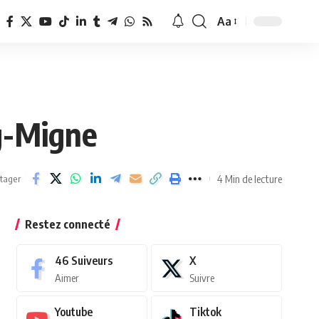
Aa
Redimensionner
la
police
g-Migne
4 Min de lecture
tager
Restez connecté
46
Suiveurs
X
Aimer
Suivre
Youtube
Tiktok