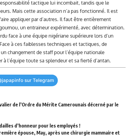
‍responsabilité tactique lui incombait, ​tandis que le
eurs. Mais cette association ⁢n’a pas fonctionné. Il ‌est
 faire appliquer par d’autres.​ Il faut être entièrement
‍Ngoumou, un entraineur expérimenté, ⁤avec détermination.
u face à une équipe nigériane ‌supérieure lors d’un ​
ace à ces‌ faiblesses techniques⁣ et tactiques,​ de
n‌ changement de staff ‌pour l’équipe nationale
à ​l’équipe‍ toute sa splendeur et sa​ fierté⁤ d’antan.
@japapinfo sur Telegram
alier de l’Ordre du Mérite Camerounais décerné par le
dailles d’honneur pour les employés !
première épouse, May, après une chirurgie mammaire et