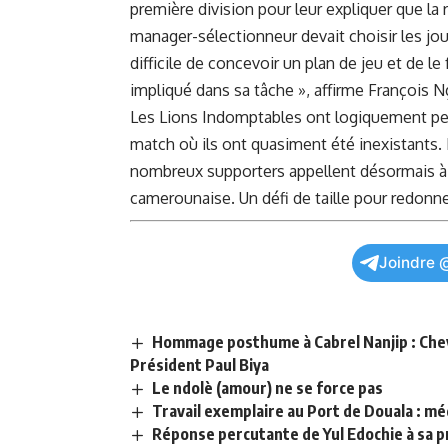
première division‍ pour leur expliquer ⁤que la 
manager-sélectionneur devait⁤ choisir ⁢les ​jou
difficile de concevoir un plan ​de jeu et ‌de le
⁣impliqué dans sa tâche », affirme François 
Les Lions Indomptables ont logiquement ⁤perd
match où ils ont quasiment été inexistants. F
nombreux supporters appellent désormais à u
camerounaise. Un‌ défi de taille pour⁣ redonner 
Joindre 
Hommage posthume à Cabrel Nanjip : Chev
Président Paul Biya
Le ndolè (amour) ne se force pas
Travail exemplaire au Port de Douala : mé
Réponse percutante de Yul Edochie à sa 