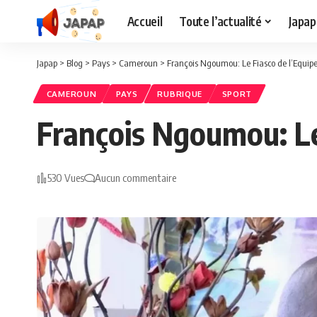
Accueil
Toute l’actualité
Japap
Japap
>
Blog
>
Pays
>
Cameroun
>
François Ngoumou: Le Fiasco de l’Equi
CAMEROUN
PAYS
RUBRIQUE
SPORT
François Ngoumou: Le
530 Vues
Aucun commentaire