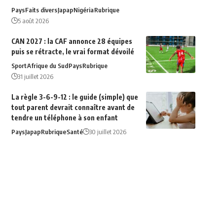
Pays
Faits divers
Japap
Nigéria
Rubrique
5 août 2026
CAN 2027 : la CAF annonce 28 équipes
puis se rétracte, le vrai format dévoilé
Sport
Afrique du‍ Sud
Pays
Rubrique
31 juillet 2026
La règle 3-6-9-12 : le guide (simple) que
tout parent devrait connaître avant de
tendre un téléphone à son enfant
Pays
Japap
Rubrique
Santé
30 juillet 2026