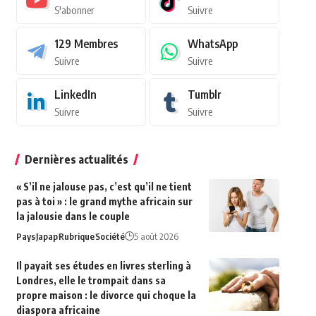
S'abonner
Suivre
129
Membres
WhatsApp
Suivre
Suivre
LinkedIn
Tumblr
Suivre
Suivre
Dernières actualités
« S’il ne jalouse pas, c’est qu’il ne tient
pas à toi » : le grand mythe africain sur
la jalousie dans le couple
Pays
Japap
Rubrique
Société
5 août 2026
Il payait ses études en livres sterling à
Londres, elle le trompait dans sa
propre maison : le divorce qui choque la
diaspora africaine