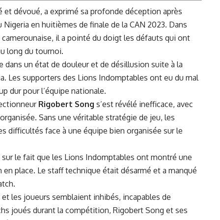
et dévoué, a exprimé sa​ profonde‍ déception après⁣
 Nigeria ⁤en huitièmes de finale de la CAN ⁢2023. Dans
 camerounaise, il a pointé du‌ doigt les défauts ⁢qui ont
au long du tournoi.
he dans un état de
douleur
⁢et de désillusion suite⁢ à ​la
a. ⁤Les supporters ⁤des ‌Lions Indomptables ont eu du mal
oup dur⁤ pour l’équipe nationale.
lectionneur
Rigobert Song
s’est révélé inefficace, avec
rganisée. Sans une ⁢véritable stratégie de jeu, les
es⁢
difficultés
face à une équipe bien organisée sur le
 sur le fait que​ les Lions Indomptables ont montré une
ien en place. Le staff technique était désarmé et a manqué
atch.
et ​les joueurs semblaient ‍inhibés, incapables de
hs⁤ joués ⁢durant la​ compétition, Rigobert Song⁤ et ses