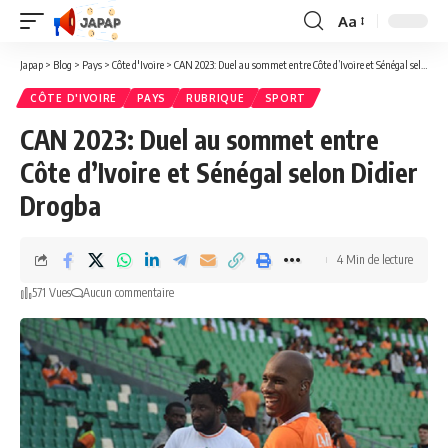
Aa
Redimensionner
la
Japap
>
Blog
>
Pays
>
Côte d'Ivoire
>
CAN 2023: Duel au sommet entre Côte d’Ivoire et Sénégal selon Didier Drogba
police
CÔTE D'IVOIRE
PAYS
RUBRIQUE
SPORT
CAN 2023: Duel au sommet entre
Côte d’Ivoire et Sénégal selon Didier
Drogba
4 Min de lecture
571 Vues
Aucun commentaire