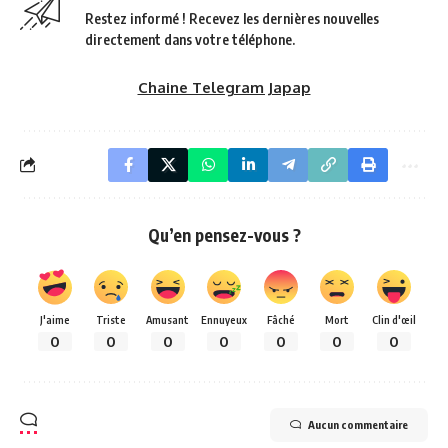
Restez informé ! Recevez les dernières nouvelles
directement dans votre téléphone.
Chaine Telegram Japap
Qu’en pensez-vous ?
J'aime
Triste
Amusant
Ennuyeux
Fâché
Mort
Clin d'œil
0
0
0
0
0
0
0
Aucun commentaire