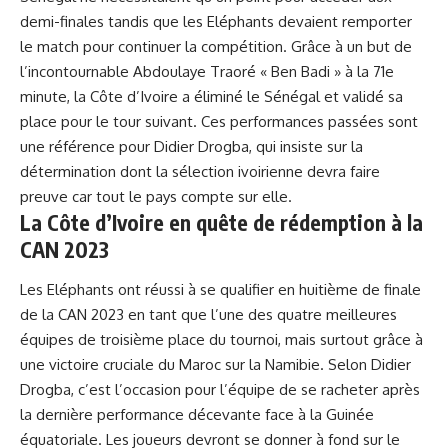
demi-finales‍ tandis que les Eléphants devaient remporter⁢
le ‌match pour continuer la compétition. ⁤Grâce⁣ à​ un ⁣but de
l’incontournable Abdoulaye Traoré « Ben Badi » à la 71e
minute, la Côte d’Ivoire a éliminé le ‍Sénégal et validé sa​
place pour​ le tour suivant. Ces performances‍ passées sont
une référence pour Didier Drogba, qui insiste sur⁤ la​
détermination dont la sélection ⁤ivoirienne‍ devra faire
preuve car tout ⁤le pays compte sur elle.
La Côte d’Ivoire en quête de rédemption⁣ à la
CAN 2023
Les Eléphants ont réussi à se qualifier en​ huitième de finale
de ⁢la CAN 2023 en tant que l’une des quatre ‍meilleures
équipes ⁤de troisième place du tournoi,⁣ mais surtout grâce à
une victoire cruciale du ⁣Maroc⁣ sur la Namibie. Selon Didier ​
Drogba,‌ c’est l’occasion ⁤pour l’équipe de⁢ se racheter après
la dernière performance décevante⁤ face à la Guinée
⁣équatoriale. Les joueurs ⁤devront se donner à⁢ fond sur le