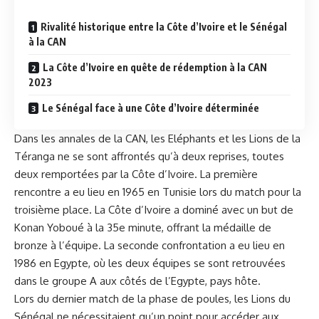
Rivalité historique ⁤entre la Côte⁢ d’Ivoire et le Sénégal
à la CAN
La Côte d’Ivoire en quête de rédemption⁣ à la CAN
2023
Le Sénégal face à une Côte d’Ivoire déterminée
Dans les⁢ annales de la CAN, les Eléphants et ⁣les Lions de la‌
Téranga ne​ se ⁤sont affrontés qu’à deux reprises, toutes ​
deux remportées par la ⁤Côte d’Ivoire. La première
rencontre​ a eu lieu‌ en 1965 en Tunisie⁣ lors du ⁤match pour ⁢la
troisième place.‌ La Côte‍ d’Ivoire⁤ a ​dominé​ avec un but de
Konan Yoboué à la 35e minute, offrant la médaille de‍
bronze⁢ à l’équipe. La seconde⁤ confrontation a eu lieu en
1986 en Egypte, où les deux équipes se sont retrouvées
dans le groupe A aux côtés de l’Egypte, pays hôte.
Lors du dernier match⁣ de ‍la phase de ‌poules, les⁣ Lions du
Sénégal ne nécessitaient qu’un point pour accéder aux