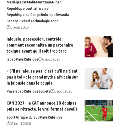
Madagascar
Mali
Mauritanie
Niger
République centrafricaine
République du Congo
Rubrique
Rwanda
Sénégal
Tchad
Technologie
Togo
6 août 2026
Jalousie, possession, contrôle :
comment reconnaître un partenaire
toxique avant qu’il soit trop tard
Japap
Pays
Rubrique
6 août 2026
« S’il ne jalouse pas, c’est qu’il ne tient
pas à toi » : le grand mythe africain sur
la jalousie dans le couple
Pays
Japap
Rubrique
Société
5 août 2026
CAN 2027 : la CAF annonce 28 équipes
puis se rétracte, le vrai format dévoilé
Sport
Afrique du‍ Sud
Pays
Rubrique
31 juillet 2026