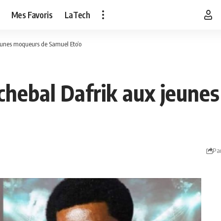
Mes Favoris
LaTech
jeunes moqueurs de Samuel Eto’o
chebal Dafrik aux jeune
Pa