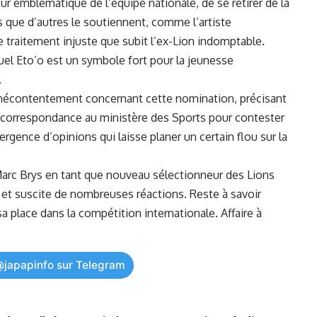
emblématique de l’équipe nationale, de​ se‌ retirer de ⁣la⁢
 que d’autres le ⁤soutiennent, comme ⁣l’artiste
 traitement injuste que subit l’ex-Lion​ indomptable.​
uel Eto’o est un symbole fort pour⁤ la jeunesse
.
on mécontentement concernant cette nomination, précisant
ne correspondance au ministère des Sports pour contester​
rgence​ d’opinions qui laisse⁣ planer un certain flou ‌sur la‌
 Marc Brys en tant⁤ que nouveau sélectionneur des Lions
 et suscite de nombreuses réactions. Reste ‌à savoir⁣
 sa place ‌dans la compétition internationale. Affaire à
@japapinfo sur Telegram