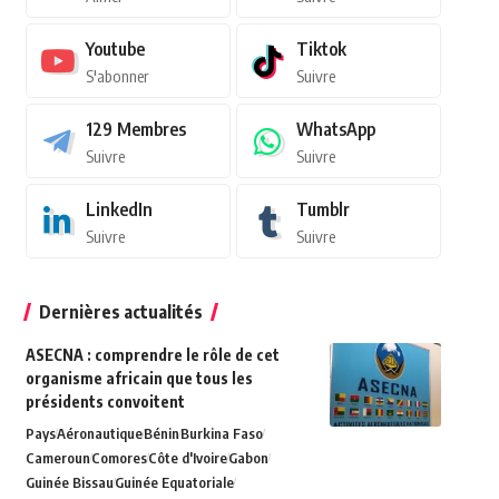
Youtube
Tiktok
S'abonner
Suivre
129
Membres
WhatsApp
Suivre
Suivre
LinkedIn
Tumblr
Suivre
Suivre
Dernières actualités
ASECNA : comprendre le rôle de cet
organisme africain que tous les
présidents convoitent
Pays
Aéronautique
Bénin
Burkina Faso
Cameroun
Comores
Côte d'Ivoire
Gabon
Guinée Bissau
Guinée Equatoriale