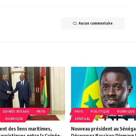
Aucun commentaire
GUINÉE BISSAU
PAYS
PAYS
POLITIQUE
RUBRIQUE
RUBRIQUE
SÉNÉGAL
nt des liens maritimes,
Nouveau président au Sénéga
touristiques entre la Guinée-
Découvrez Bassirou Diomaye 