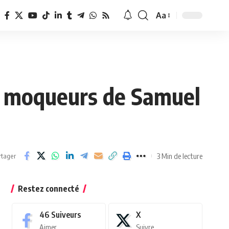
Aa
Redimensionner
la
police
s moqueurs de Samuel
3 Min de lecture
rtager
Restez connecté
46
Suiveurs
X
Aimer
Suivre