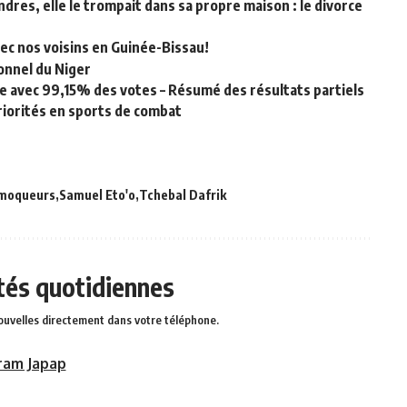
ondres, elle le trompait dans sa propre maison : le divorce
ec nos voisins en Guinée-Bissau!
onnel du Niger
e avec 99,15% des votes – Résumé des résultats partiels
riorités en sports de combat
 moqueurs
Samuel Eto'o
Tchebal Dafrik
ités quotidiennes
ouvelles directement dans votre téléphone.
ram Japap