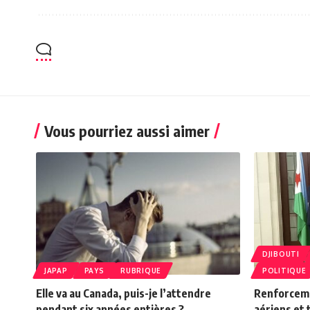
Vous pourriez aussi aimer
DJIBOUTI
JAPAP
PAYS
RUBRIQUE
POLITIQUE
Elle va au Canada, puis-je l’attendre
Renforceme
pendant six années entières ?
aériens et 