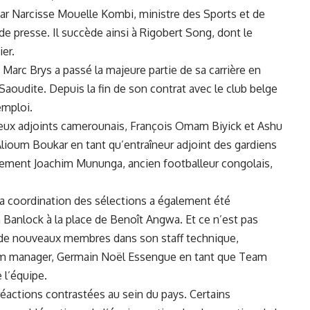
r Narcisse Mouelle Kombi, ministre des Sports​ et de
presse. Il⁣ succède ainsi ​à Rigobert Song, ‌dont le
ier.
Marc Brys a passé la majeure partie de sa⁢ carrière‍ en
 Saoudite. Depuis la fin de son contrat​ avec le club belge
emploi.
eux adjoints ⁣camerounais, François Omam Biyick et Ashu⁣
 Alioum Boukar ⁣en tant qu’entraîneur adjoint des gardiens
lement ‌Joachim Mununga, ancien ‍footballeur congolais,
 La coordination des sélections a également été
anlock à ‍la place de Benoît Angwa. Et ce n’est ⁤pas
de ​nouveaux membres dans⁢ son staff technique,
m manager, Germain Noël Essengue​ en tant que Team
 l’équipe.
réactions
⁤ contrastées au sein ​du ‍pays. Certains‍