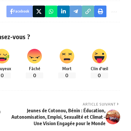
Facebook
nsez-vous ?
uyeux
Fâché
Mort
Clin d'œil
0
0
0
0
ARTICLE SUIVANT
Jeunes de Cotonou, Bénin : Éducation,
n
Autonomisation, Emploi, Sexualité et Climat –
Une Vision Engagée pour le Monde