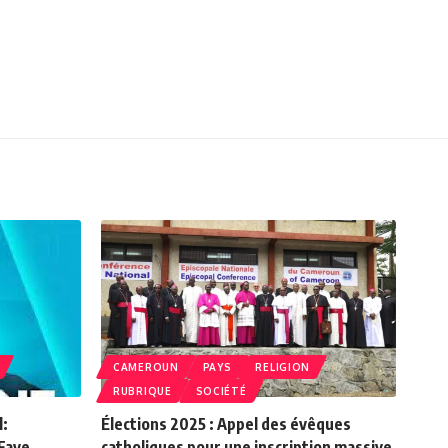
CAMEROUN
PAYS
RELIGION
RUBRIQUE
SOCIÉTÉ
l:
Élections 2025 : Appel des évêques
Faye,
catholiques pour une inscription massive