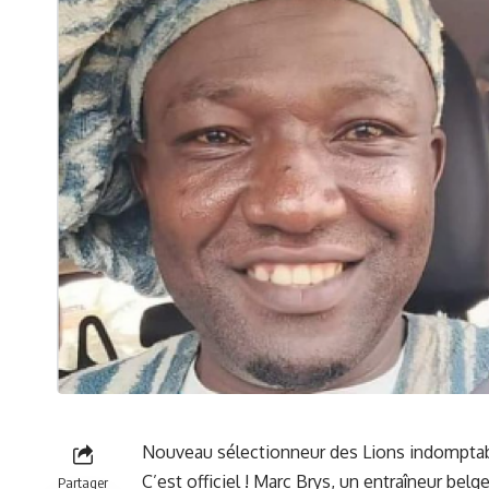
Nouveau
sélectionneur
des Lions ‌indomptab
C’est officiel !
Marc Brys
, un ‍entraîneur belg
Partager