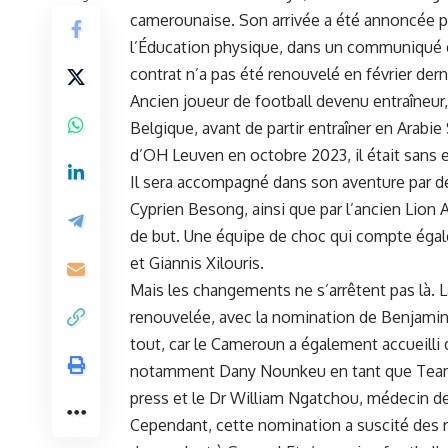
camerounaise. Son arrivée a été annoncée pa
l’Éducation physique, dans un‌ communiqué de 
contrat​ n’a pas été renouvelé en février dern
Ancien joueur de football devenu entraîneur, 
Belgique, ‍avant de partir entraîner en Arabie
d’OH Leuven en octobre 2023, il était sans 
Il sera accompagné dans son aventure par d
Cyprien Besong, ⁢ainsi que par l’ancien‍ Lion
de but. Une équipe ⁢de choc qui compte ‌éga
et Giannis Xilouris.
Mais les changements ne s’arrêtent⁤ pas là.
renouvelée, avec la nomination de Benjamin B
tout, car le
Cameroun
a également accueilli 
notamment ⁤Dany‌ Nounkeu en tant que Tea
press ​et le Dr William Ngatchou, médecin de
Cependant, cette ​nomination a suscité des ⁢