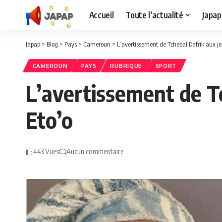
Accueil
Toute l’actualité
Japap
Japap
>
Blog
>
Pays
>
Cameroun
>
L’avertissement de Tchebal Dafrik aux 
CAMEROUN
PAYS
RUBRIQUE
SPORT
L’avertissement de T
Eto’o
443 Vues
Aucun commentaire