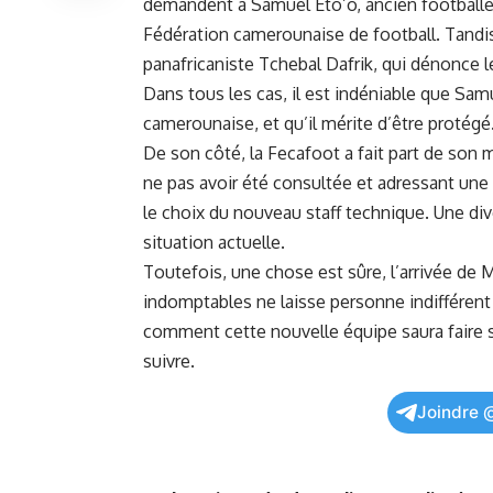
demandent à Samuel Eto’o, ancien footballeur 
Fédération camerounaise de ⁤football. Tandis
panafricaniste Tchebal Dafrik, qui dénonce le
Dans tous les cas, il est indéniable que Sam
camerounaise, ‍et qu’il mérite d’être protégé
De son ‌côté, la Fecafoot‍ a fait part de s
ne⁢ pas⁢ avoir été⁢ consultée et adressant ‌u
le choix du‌ nouveau staff technique. ‍Une dive
situation‍ actuelle.
Toutefois, ‍une chose est sûre, l’arrivée de
⁤indomptables⁤ ne laisse personne indifférent
comment
cette ​nouvelle ‌équipe saura​ faire
suivre.
Joindre 