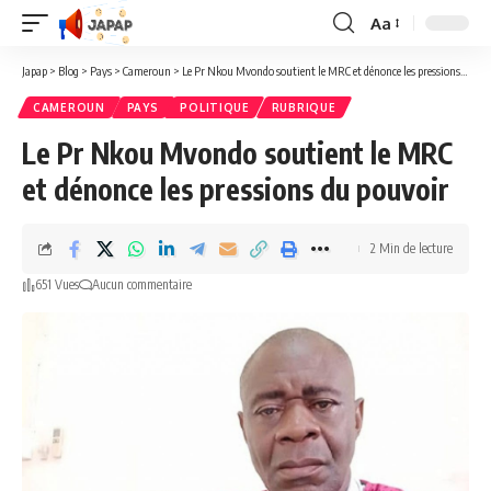
Aa
Redimensionner
la
Japap
>
Blog
>
Pays
>
Cameroun
>
Le Pr Nkou Mvondo soutient le MRC et dénonce les pressions du pouvoir
police
CAMEROUN
PAYS
POLITIQUE
RUBRIQUE
Le Pr Nkou Mvondo soutient le MRC
et dénonce les pressions du pouvoir
2 Min de lecture
651 Vues
Aucun commentaire