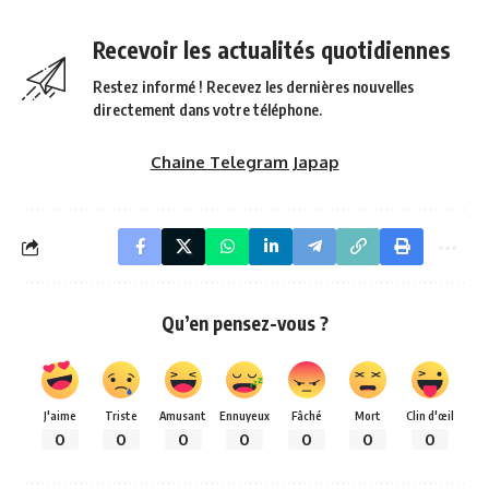
Recevoir les actualités quotidiennes
Restez informé ! Recevez les dernières nouvelles
directement dans votre téléphone.
Chaine Telegram Japap
Qu’en pensez-vous ?
J'aime
Triste
Amusant
Ennuyeux
Fâché
Mort
Clin d'œil
0
0
0
0
0
0
0