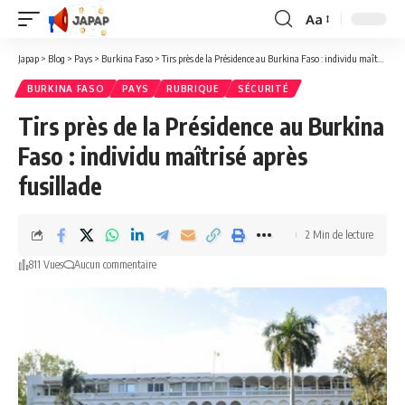
Aa
Redimensionner
la
Japap
>
Blog
>
Pays
>
Burkina Faso
>
Tirs près de la Présidence au Burkina Faso : individu maîtrisé après fusillade
police
BURKINA FASO
PAYS
RUBRIQUE
SÉCURITÉ
Tirs près de la Présidence au Burkina
Faso : individu maîtrisé après
fusillade
2 Min de lecture
811 Vues
Aucun commentaire