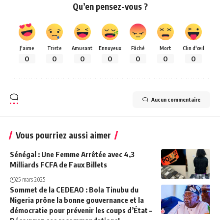
Qu’en pensez-vous ?
J'aime
Triste
Amusant
Ennuyeux
Fâché
Mort
Clin d'œil
0
0
0
0
0
0
0
Aucun commentaire
Vous pourriez aussi aimer
Sénégal : Une Femme Arrêtée avec 4,3
Milliards FCFA de Faux Billets
25 mars 2025
Sommet de la CEDEAO : Bola Tinubu du
Nigeria prône la bonne gouvernance et la
démocratie pour prévenir les coups d’État –