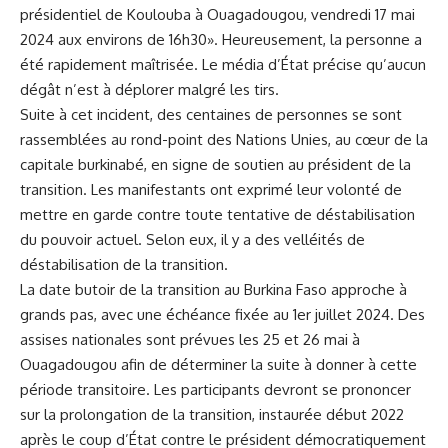
présidentiel de‌ Koulouba à Ouagadougou,⁤ vendredi 17 mai
2024 aux environs de ⁣16h30». Heureusement, la personne‌ a
été
rapidement
maîtrisée. Le média d’État précise qu’aucun‍
dégât n’est à déplorer malgré les tirs.
Suite à cet incident, des centaines de personnes se sont
rassemblées au rond-point⁤ des
Nations Unies
, au cœur de la
capitale burkinabé, en ‍signe de soutien au président de la
transition. Les ⁣manifestants ont exprimé leur volonté de
‍mettre en garde contre⁣ toute tentative ⁢de déstabilisation
du pouvoir⁣ actuel. Selon eux, il y ‍a des velléités de
déstabilisation de la transition.
La date butoir de la transition au Burkina Faso ‍approche à
grands pas, avec une échéance fixée au‌ 1er⁢ juillet 2024. Des
assises nationales sont prévues les 25 et 26⁤ mai⁣ à
Ouagadougou afin de déterminer ‌la suite‌ à donner à cette
période transitoire. ⁣Les participants devront se prononcer
sur la prolongation de la transition, instaurée début 2022
après ​le coup d’État contre le président ​démocratiquement