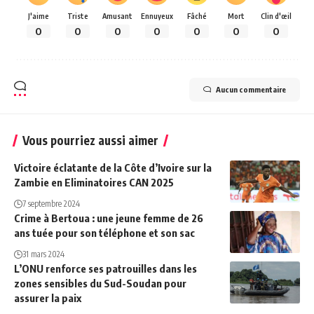
J'aime
Triste
Amusant
Ennuyeux
Fâché
Mort
Clin d'œil
0
0
0
0
0
0
0
Aucun commentaire
Vous pourriez aussi aimer
Victoire éclatante de la Côte d’Ivoire sur la
Zambie en Eliminatoires CAN 2025
7 septembre 2024
Crime à Bertoua : une jeune femme de 26
ans tuée pour son téléphone et son sac
31 mars 2024
L’ONU renforce ses patrouilles dans les
zones sensibles du Sud-Soudan pour
assurer la paix