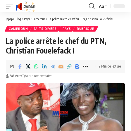
Aa
Redimensionner
la
Japap
>
Blog
>
Pays
>
Cameroun
>
La police arrête le chef du PTN, Christian Fouelefack !
police
CAMEROUN
FAITS DIVERS
PAYS
RUBRIQUE
La police arrête le chef du PTN,
Christian Fouelefack !
2 Min de lecture
647 Vues
Aucun commentaire