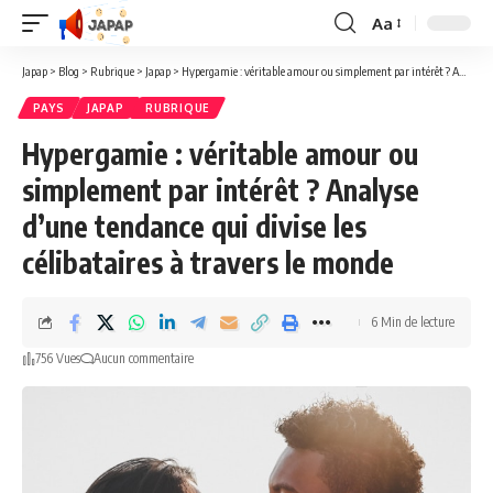
Aa
Redimensionner
la
Japap
>
Blog
>
Rubrique
>
Japap
>
Hypergamie : véritable amour ou simplement par intérêt ? Analyse d’une tendance qui divise les célibataires à travers le monde
police
PAYS
JAPAP
RUBRIQUE
Hypergamie : véritable amour ou
simplement par intérêt ? Analyse
d’une tendance qui divise les
célibataires à travers le monde
6 Min de lecture
756 Vues
Aucun commentaire