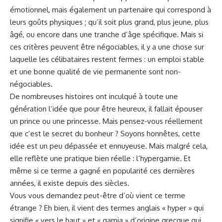
⁤émotionnel, mais également un partenaire qui correspond à
leurs goûts physiques ; qu’il soit‍ plus ‍grand, plus jeune, ⁢plus
âgé, ou encore⁢ dans une tranche d’âge ⁤spécifique. Mais⁣ si
ces critères peuvent être négociables, ​il y‌ a​ une chose ‌sur‌
laquelle les célibataires restent fermes : un emploi stable
et une bonne qualité de⁤ vie permanente ⁢sont non-
négociables.
De nombreuses histoires ont inculqué à ‍toute⁢ une
génération l’idée‌ que pour ‍être heureux, ⁢il​ fallait épouser
un prince ou une princesse. ‍Mais pensez-vous⁢ réellement
que c’est le secret du bonheur ? Soyons honnêtes, cette​
idée est un peu dépassée et ennuyeuse. Mais malgré ‍cela,
elle reflète une pratique ​bien réelle : l’hypergamie. Et
même si ce terme a gagné en popularité ces dernières
années, il existe depuis des siècles.
Vous vous demandez peut-être d’où vient ce terme
étrange‍ ? Eh bien, il vient​ des termes anglais « hyper » qui
signifie « vers le haut » et « gamia » ​d’origine grecque qui