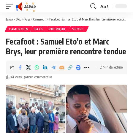
Aa
Redimensionner
la
Japap
>
Blog
>
Pays
>
Cameroun
>
Fecafoot : Samuel Eto’o et Marc Brys, leur première rencontre tendue
police
CAMEROUN
PAYS
RUBRIQUE
SPORT
Fecafoot : Samuel Eto’o et Marc
Brys, leur première rencontre tendue
2 Min de lecture
561 Vues
Aucun commentaire