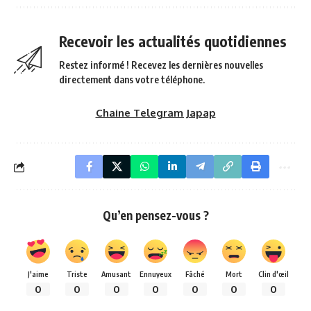
Recevoir les actualités quotidiennes
Restez informé ! Recevez les dernières nouvelles
directement dans votre téléphone.
Chaine Telegram Japap
Qu’en pensez-vous ?
J'aime
Triste
Amusant
Ennuyeux
Fâché
Mort
Clin d'œil
0
0
0
0
0
0
0