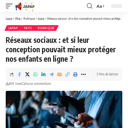
Aa
Redimensionner
la
Japap
>
Blog
>
Rubrique
>
Japap
>
Réseaux sociaux : et si leur conception pouvait mieux protéger nos enfants en ligne ?
police
JAPAP
PAYS
RUBRIQUE
Réseaux sociaux : et si leur
conception pouvait mieux protéger
nos enfants en ligne ?
5 Min de lecture
809 Vues
Aucun commentaire