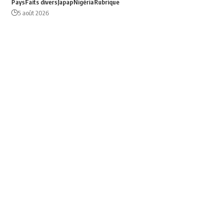
Pays
Faits divers
Japap
Nigéria
Rubrique
5 août 2026