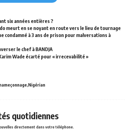
ant six années entières ?
o meurt en se noyant en route vers le lieu de tournage
ine condamné à 3 ans de prison pour malversations à
nverser le chef à BANDJA
Karim Wade écarté pour « irrecevabilité »
hameçonnage
Nigérian
ités quotidiennes
ouvelles directement dans votre téléphone.