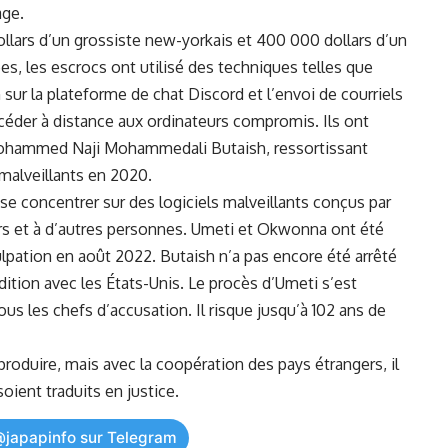
age.
ollars d’un grossiste ​new-yorkais et 400 000 dollars d’un
s,⁢ les escrocs ont utilisé ⁤des techniques telles que
n
sur la‍ plateforme de chat⁣ Discord et l’envoi de courriels
ccéder⁢ à distance‍ aux ordinateurs compromis. Ils ont
ohammed ‍Naji Mohammedali Butaish, ressortissant
 malveillants en 2020.
 concentrer sur des logiciels malveillants⁣ conçus par
urs et⁢ à d’autres personnes. Umeti et ⁣Okwonna ont été
ulpation en août ‍2022. Butaish ‌n’a pas encore été arrêté
adition ​avec les États-Unis. Le procès d’Umeti s’est
s les⁣ chefs d’accusation. Il ​risque jusqu’à⁢ 102 ans ​de
produire, mais avec⁤ la coopération des
pays
étrangers, ‌il
oient ‍traduits‌ en
justice
.
@japapinfo sur Telegram