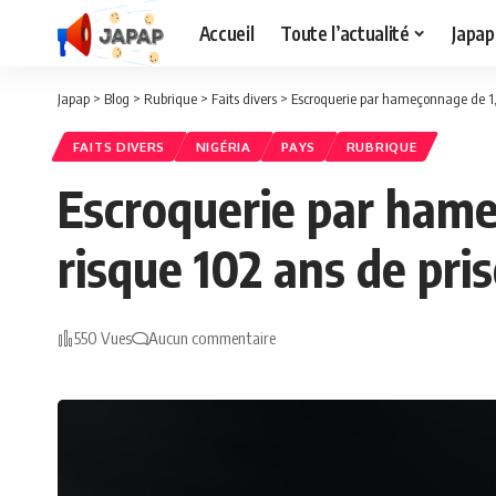
Accueil
Toute l’actualité
Japap
Japap
>
Blog
>
Rubrique
>
Faits divers
>
Escroquerie par hameçonnage de 1,5 
FAITS DIVERS
NIGÉRIA
PAYS
RUBRIQUE
Escroquerie par hameç
risque 102 ans de pri
550 Vues
Aucun commentaire