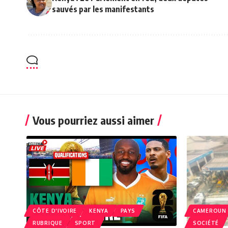
sauvés par les manifestants
Vous pourriez aussi aimer
CÔTE D'IVOIRE
KENYA
PAYS
CAMEROUN
RUBRIQUE
SPORT
SOCIÉTÉ