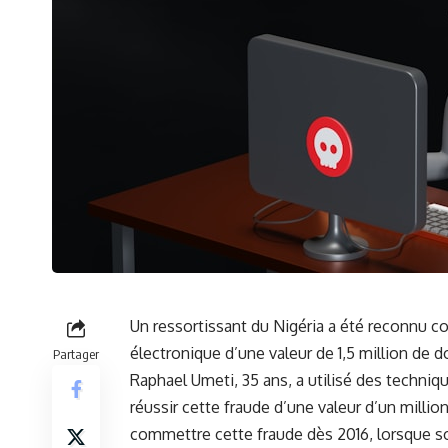
Un ressortissant du
Nigéria
a été reconnu cou
électronique d’une valeur⁢ de 1,5 ⁢million de
Partager
Raphael ​Umeti, 35​ ans, a utilisé des techniq
réussir ⁤cette fraude d’une valeur d’un⁢ mill
commettre‌ cette ⁣fraude dès 2016, lorsque‌ 