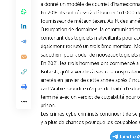
a⁢ donné ⁢un modèle de courriel d’hameçonn
En 2018, ils ont réussi à détourner 571 000 d
fournisseur de métaux texan.‌ Au fil des année
l’usurpation de domaines, la
communicatio
contenant⁢ des‌ logiciels malveillants pour a
également recruté un troisième membre, M
saoudien, pour‍ coder ⁤de nouveaux logiciels
En 2021, les trois hommes ont commencé à se
Butaish, qu’il a vendus⁢ à ses co-conspirate
arrêtés en janvier de cette année après l’inc
car l’Arabie saoudite n’a pas de traité d’extr
terminé avec un verdict de culpabilité pour tou
prison.
Les crimes ‍cybercriminels continuent de se 
y‍ a plus de chances pour que les coupables s
Joindre 