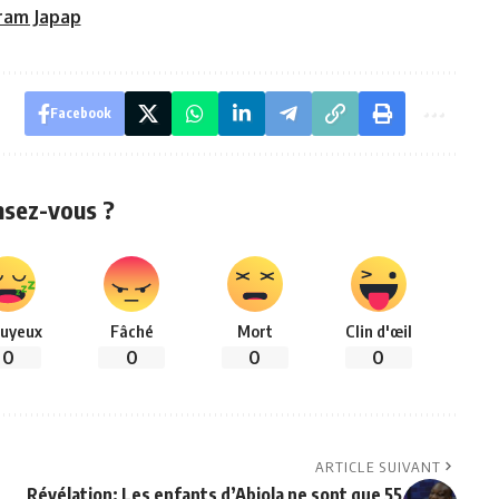
ram Japap
Facebook
nsez-vous ?
uyeux
Fâché
Mort
Clin d'œil
0
0
0
0
ARTICLE SUIVANT
Révélation: Les enfants d’Abiola ne sont que 55