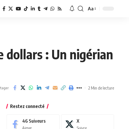
Aa
Redimensionner
la
police
 dollars : Un nigérian
2 Min de lecture
tager
Restez connecté
46
Suiveurs
X
Aimer
Suivre