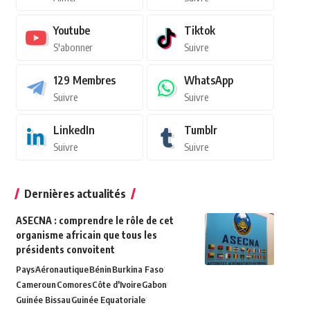
Youtube
Tiktok
S'abonner
Suivre
129
Membres
WhatsApp
Suivre
Suivre
LinkedIn
Tumblr
Suivre
Suivre
Dernières actualités
ASECNA : comprendre le rôle de cet
organisme africain que tous les
présidents convoitent
Pays
Aéronautique
Bénin
Burkina Faso
Cameroun
Comores
Côte d'Ivoire
Gabon
Guinée Bissau
Guinée Equatoriale