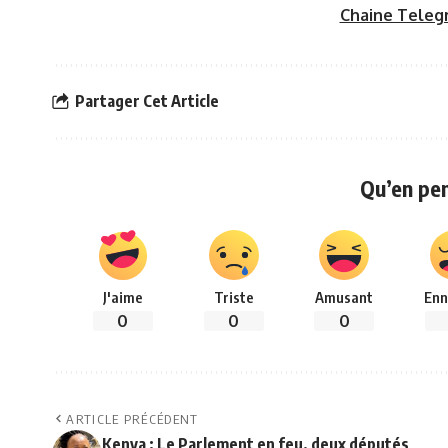
Chaine Teleg
Partager Cet Article
Qu’en pe
J'aime
Triste
Amusant
Enn
0
0
0
ARTICLE PRÉCÉDENT
Kenya : Le Parlement en feu, deux députés