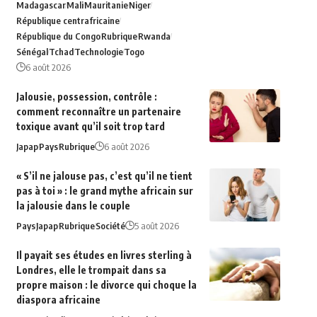
Madagascar
Mali
Mauritanie
Niger
République centrafricaine
République du Congo
Rubrique
Rwanda
Sénégal
Tchad
Technologie
Togo
6 août 2026
Jalousie, possession, contrôle :
comment reconnaître un partenaire
toxique avant qu’il soit trop tard
Japap
Pays
Rubrique
6 août 2026
« S’il ne jalouse pas, c’est qu’il ne tient
pas à toi » : le grand mythe africain sur
la jalousie dans le couple
Pays
Japap
Rubrique
Société
5 août 2026
Il payait ses études en livres sterling à
Londres, elle le trompait dans sa
propre maison : le divorce qui choque la
diaspora africaine